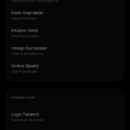
Vizyonumuz ve Yolculuğumuz
İnsan Kaynakları
Kariyer Fırsatları
Müşteri Girişi
Özel Panel Erişimi
Hesap Numaraları
Ödeme Kanallarımız
Online Sipariş
Hızlı Proje Başlat
HIZMETLER
Logo Tasarımı
Markanızın İlk İmzası