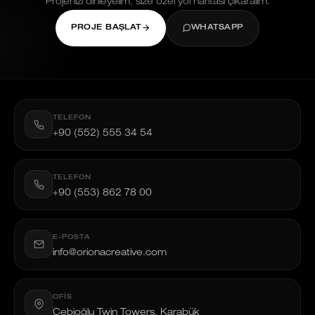
Projenizi dinleyelim, size özel yol haritası çıkaralım.
PROJE BAŞLAT
WHATSAPP
TELEFON
+90 (552) 555 34 54
TELEFON
+90 (553) 862 78 00
E-POSTA
info@orionacreative.com
OFIS
Çebioğlu Twin Towers, Karabük