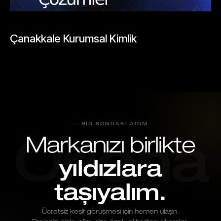
UNCATEGORIZED
Çanakkale Kurumsal Kimlik
Mayıs 26, 2026
BIR SONRAKI ADIM
Markanızı birlikte
Oriona
yıldızlara
taşıyalım.
Ücretsiz keşif görüşmesi için hemen ulaşın.