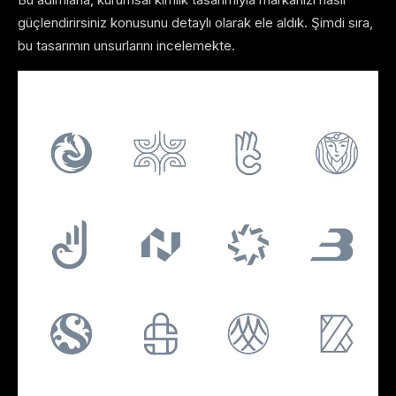
güçlendirirsiniz konusunu detaylı olarak ele aldık. Şimdi sıra,
bu tasarımın unsurlarını incelemekte.