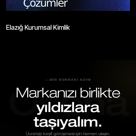
BLOGLAR
Elazığ Kurumsal Kimlik
Mayıs 26, 2026
BIR SONRAKI ADIM
Markanızı birlikte
Oriona
yıldızlara
taşıyalım.
Ücretsiz keşif görüşmesi için hemen ulaşın.