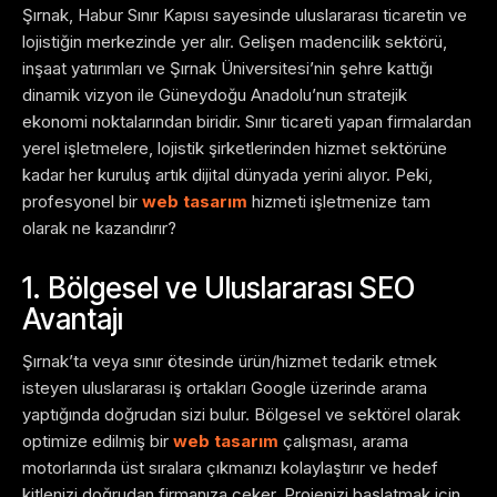
Şırnak, Habur Sınır Kapısı sayesinde uluslararası ticaretin ve
lojistiğin merkezinde yer alır. Gelişen madencilik sektörü,
inşaat yatırımları ve Şırnak Üniversitesi’nin şehre kattığı
dinamik vizyon ile Güneydoğu Anadolu’nun stratejik
ekonomi noktalarından biridir. Sınır ticareti yapan firmalardan
yerel işletmelere, lojistik şirketlerinden hizmet sektörüne
kadar her kuruluş artık dijital dünyada yerini alıyor. Peki,
profesyonel bir
web tasarım
hizmeti işletmenize tam
olarak ne kazandırır?
1. Bölgesel ve Uluslararası SEO
Avantajı
Şırnak’ta veya sınır ötesinde ürün/hizmet tedarik etmek
isteyen uluslararası iş ortakları Google üzerinde arama
yaptığında doğrudan sizi bulur. Bölgesel ve sektörel olarak
optimize edilmiş bir
web tasarım
çalışması, arama
motorlarında üst sıralara çıkmanızı kolaylaştırır ve hedef
kitlenizi doğrudan firmanıza çeker. Projenizi başlatmak için