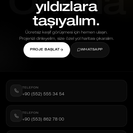
Oriona
yıldızlara
taşıyalım.
Ücretsiz keşif görüşmesi için hemen ulaşın.
Projenizi dinleyelim, size özel yol haritası çıkaralım.
PROJE BAŞLAT
WHATSAPP
TELEFON
+90 (552) 555 34 54
TELEFON
+90 (553) 862 78 00