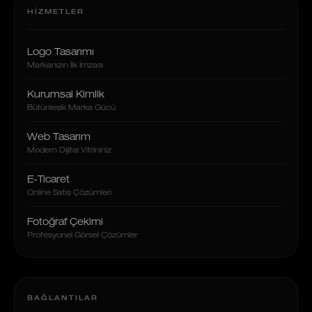
HIZMETLER
Logo Tasarımı
Markanızın İlk İmzası
Kurumsal Kimlik
Bütünleşik Marka Gücü
Web Tasarım
Modern Dijital Vitrininiz
E-Ticaret
Online Satış Çözümleri
Fotoğraf Çekimi
Profesyonel Görsel Çözümler
BAĞLANTILAR