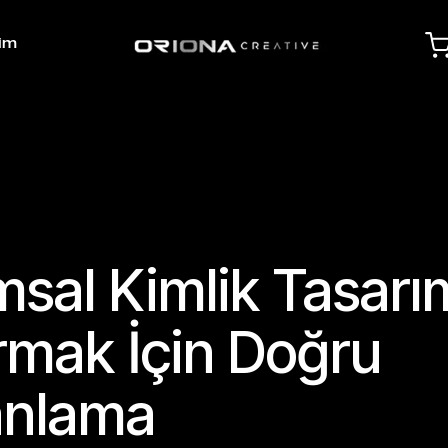
şim
sal Kimlik Tasarı
rmak İçin Doğru
nlama