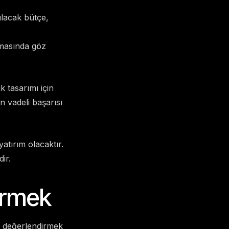
ılacak bütçe,
amasında göz
k tasarımı için
n vadeli başarısı
atırım olacaktır.
ir.
irmek
de değerlendirmek