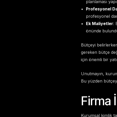
planlaması yapıl
Profesyonel D
profesyonel danı
Ek Maliyetler
: 
önünde bulundu
Bütçeyi belirlerke
gereken bütçe deği
için önemli bir yatı
Unutmayın, kurumsa
Bu yüzden bütçeyi
Firma 
Kurumsal kimlik ta