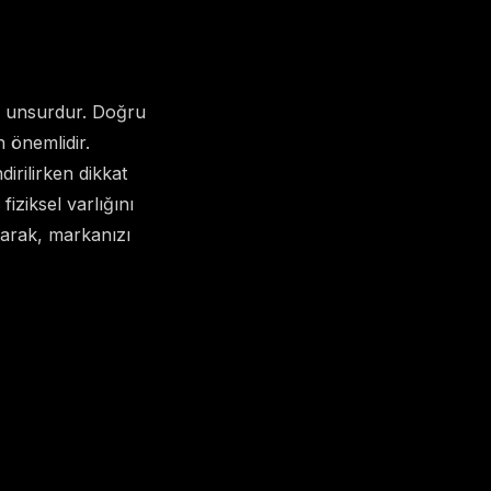
bir unsurdur. Doğru
 önemlidir.
irilirken dikkat
fiziksel varlığını
tarak, markanızı