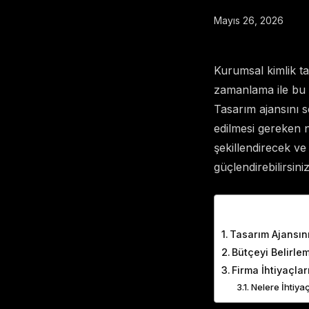
Mayıs 26, 2026
Kurumsal kimlik tas
zamanlama ile bu s
Tasarım ajansını s
edilmesi gereken no
şekillendirecek ve
güçlendirebilirsiniz
Table of Cont
Tasarım Ajansı
Bütçeyi Belirle
Firma İhtiyaçla
Nelere İhtiya