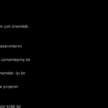
k çok önemlidir.
asarımlarını
a uzmanlaşmış bir
emlidir. İyi bir
ve projenin
in kritik bir