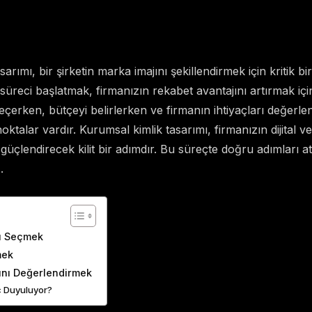
arımı, bir şirketin marka imajını şekillendirmek için kritik 
üreci başlatmak, firmanızın rekabet avantajını artırmak için
eçerken, bütçeyi belirlerken ve firmanın ihtiyaçları değerlend
ktalar vardır. Kurumsal kimlik tasarımı, firmanızın dijital ve 
 güçlendirecek kilit bir adımdır. Bu süreçte doğru adımları a
.
ents
nı Seçmek
mek
rını Değerlendirmek
ç Duyuluyor?