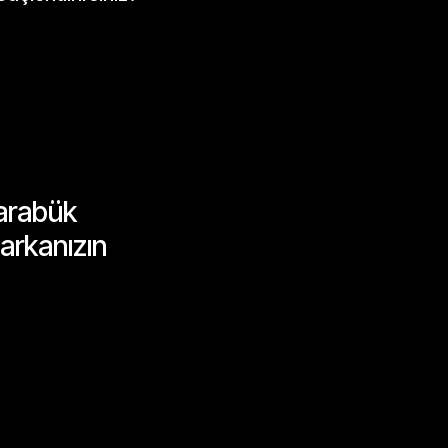
arabük
arkanızın