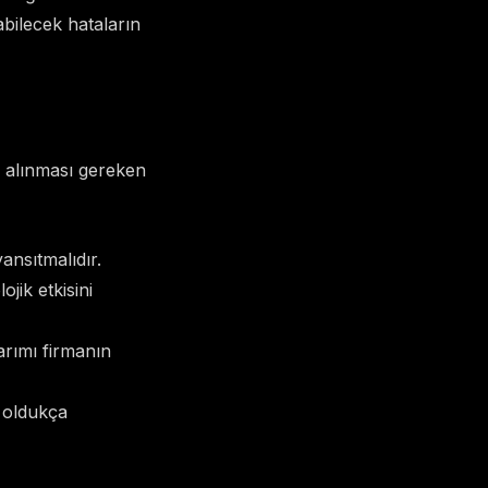
bilecek hataların
e alınması gereken
yansıtmalıdır.
jik etkisini
sarımı firmanın
i oldukça