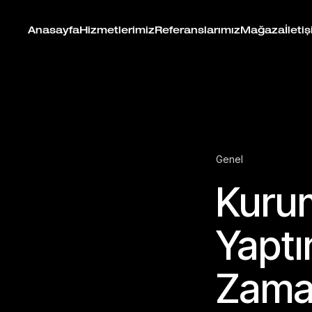
Anasayfa
Hizmetlerimiz
Referanslarımız
Mağaza
İleti
Genel
Kurum
Yaptı
Zama