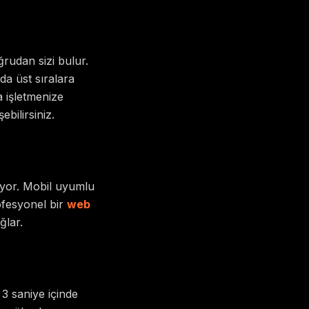
rudan sizi bulur.
a üst sıralara
a işletmenize
bilirsiniz.
şıyor. Mobil uyumlu
ofesyonel bir
web
ğlar.
 3 saniye içinde