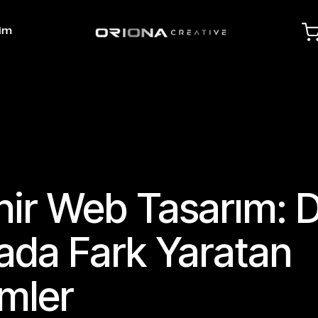
şim
hir Web Tasarım: Di
da Fark Yaratan
mler