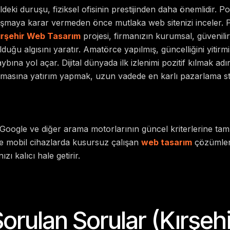
taldeki duruşu, fiziksel ofisinin prestijinden daha önemlidir. Po
alışmaya karar vermeden önce mutlaka web sitenizi inceler.
ırşehir Web Tasarım
projesi, firmanızın kurumsal, güvenilir
uğu algısını yaratır. Amatörce yapılmış, güncelliğini yitirmiş
ybına yol açar. Dijital dünyada ilk izlenimi pozitif kılmak a
masına yatırım yapmak, uzun vadede en karlı pazarlama stra
Google ve diğer arama motorlarının güncel kriterlerine ta
 ve mobil cihazlarda kusursuz çalışan
web tasarım
çözümleri,
ızı kalıcı hale getirir.
Sorulan Sorular (Kırşe