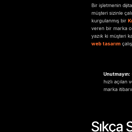
Bir işletmenin diji
müşteri sizinle ç
kurgulanmış bir
K
veren bir marka old
yazık ki müşteri ka
web tasarım
çalış
Unutmayın:
hızlı açılan
marka itibarın
Sıkça 