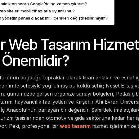
apıldıktan sonra Google’da ne zaman çıkarım?
eb siteleri mobil cihazlarla uyumlu mu?
 yönetim paneli olacak mı? İçerikleri değiştirebilir miyim?
ir Web Tasarım Hizmetl
Önemlidir?
ültürünün doğduğu topraklar olarak ticari ahlakın ve esnaflığı
ran’ın felsefesiyle yoğrulmuş bu köklü şehir; Neşet Ertaş ve
ıra günümüzde gelişen organize sanayi bölgeleri, Petlas gibi
 tarım-hayvancılık faaliyetleri ve Kırşehir Ahi Evran Üniversi
 İç Anadolu’nun parlayan bir değeridir. Şehirdeki imalatçıla
turizm tesislerinden otomotiv ve gıda sektörüne kadar her işle
yor. Peki, profesyonel bir
web tasarım
hizmeti işletmenize 