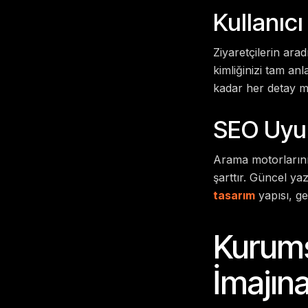
Kullanıc
Ziyaretçilerin ara
kimliğinizi tam an
kadar her detay m
SEO Uyu
Arama motorlarının
şarttır. Güncel ya
tasarım
yapısı, ge
Kurums
İmajına