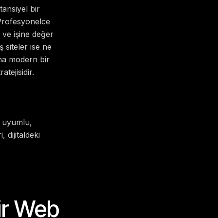
tansiyel bir
 Profesyonelce
 ve işine değer
 siteler ise ne
dına modern bir
tejisidir.
m uyumlu,
 dijitaldeki
hir Web