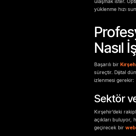
ulaşmak ister. Opt
yüklenme hızı sun
Profes
Nasıl İ
Başarılı bir
Kırşeh
süreçtir. Dijital 
izlenmesi gerekir:
Sektör ve
Kırşehir’deki raki
açıkları buluyor, h
geçirecek bir
web