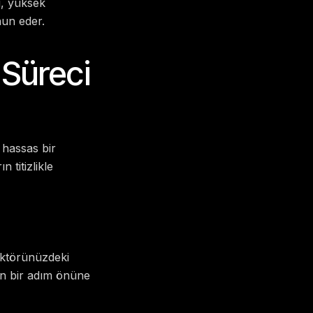
i, yüksek
nun eder.
 Süreci
 hassas bir
 titizlikle
Sektörünüzdeki
izin bir adım önüne