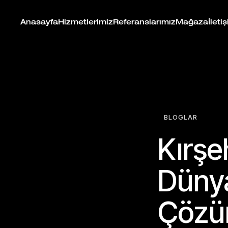
Anasayfa
Hizmetlerimiz
Referanslarımız
Mağaza
İleti
BLOGLAR
Kırşe
Dünya
Çözü