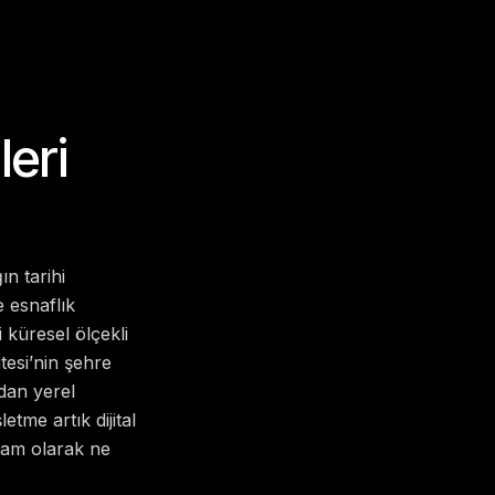
eri
n tarihi
 esnaflık
 küresel ölçekli
tesi’nin şehre
rdan yerel
tme artık dijital
tam olarak ne