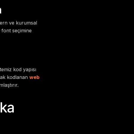
m
odern ve kurumsal
 font seçimine
 temiz kod yapısı
arak kodlanan
web
laştırır.
rka