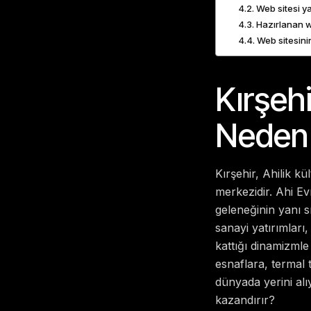
Web sitesi y
Hazırlanan w
Web sitesinin
Kırşeh
Neden 
Kırşehir, Ahilik k
merkezidir. Ahi Ev
geleneğinin yanı s
sanayi yatırımları,
kattığı dinamizmle
esnaflara, termal 
dünyada yerini alı
kazandırır?