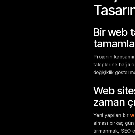
Tasarı
Bir web 
tamamla
Projenin kapsamına
taleplerine bağlı 
değişiklik gösterme
Web site
zaman ç
Yeni yapılan bir
w
alması birkaç gün 
tırmanmak, SEO opt