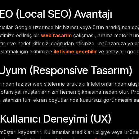
SEO (Local SEO) Avantajı
anıcılar Google üzerinde bir hizmet veya ürün aradığında doğ
timize edilmiş bir
web tasarım
çalışması, arama motorlarınd
tırır ve hedef kitlenizi doğrudan ofisinize, mağazanıza ya d
aşlatmak için ekibimizle
iletişime geçebilir
ve detayları görüşe
 Uyum (Responsive Tasarım)
’inden fazlası web sitelerine artık akıllı telefonlarından ula
potansiyel müşterilerinizin hemen çıkmasına neden olur. Pr
, sitenizin tüm ekran boyutlarında kusursuz görünmesini sa
 Kullanıcı Deneyimi (UX)
müşteri kaybettirir. Kullanıcılar aradıkları bilgiye veya ürüne