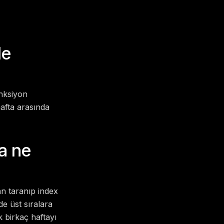
de
onksiyon
hafta arasında
a ne
an taranıp index
e üst sıralara
 birkaç haftayı