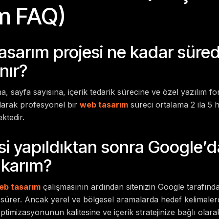
m FAQ)
tasarım projesi ne kadar süre
nır?
, sayfa sayısına, içerik tedarik sürecine ve özel yazılım f
olarak profesyonel bir
web tasarım
süreci ortalama 2 ila 5 
ktedir.
si yapıldıktan sonra Google’d
ıkarım?
eb tasarım
çalışmasının ardından sitenizin Google tarafınd
sürer. Ancak yerel ve bölgesel aramalarda hedef kelimelerd
imizasyonunun kalitesine ve içerik stratejinize bağlı olarak