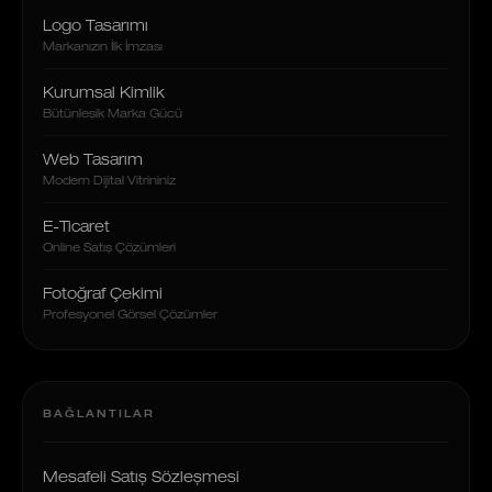
Logo Tasarımı
Markanızın İlk İmzası
Kurumsal Kimlik
Bütünleşik Marka Gücü
Web Tasarım
Modern Dijital Vitrininiz
E-Ticaret
Online Satış Çözümleri
Fotoğraf Çekimi
Profesyonel Görsel Çözümler
BAĞLANTILAR
Mesafeli Satış Sözleşmesi