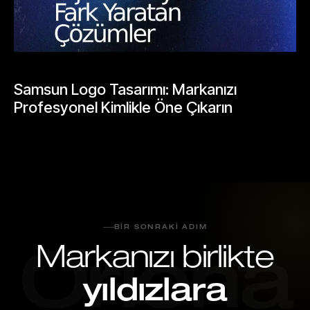
BLOGLAR
Samsun Logo Tasarımı: Markanızı
Profesyonel Kimlikle Öne Çıkarın
Mayıs 25, 2026
BIR SONRAKI ADIM
Markanızı birlikte
Oriona
yıldızlara