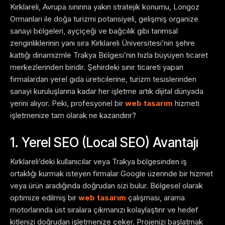
Kırklareli, Avrupa sınırına yakın stratejik konumu, Longoz
Ormanları ile doğa turizmi potansiyeli, gelişmiş organize
sanayi bölgeleri, ayçiçeği ve bağcılık gibi tarımsal
zenginliklerinin yanı sıra Kırklareli Üniversitesi’nin şehre
kattığı dinamizmle Trakya Bölgesi’nin hızla büyüyen ticaret
merkezlerinden biridir. Şehirdeki sınır ticareti yapan
firmalardan yerel gıda üreticilerine, turizm tesislerinden
sanayi kuruluşlarına kadar her işletme artık dijital dünyada
yerini alıyor. Peki, profesyonel bir
web tasarım
hizmeti
işletmenize tam olarak ne kazandırır?
1. Yerel SEO (Local SEO) Avantajı
Kırklareli’deki kullanıcılar veya Trakya bölgesinden iş
ortaklığı kurmak isteyen firmalar Google üzerinde bir hizmet
veya ürün aradığında doğrudan sizi bulur. Bölgesel olarak
optimize edilmiş bir
web tasarım
çalışması, arama
motorlarında üst sıralara çıkmanızı kolaylaştırır ve hedef
kitlenizi doğrudan işletmenize çeker. Projenizi başlatmak