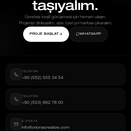
taşıyalım.
Ücretsiz keşif görüşmesi için hemen ulaşın.
Projenizi dinleyelim, size özel yol haritası çıkaralım.
PROJE BAŞLAT
WHATSAPP
TELEFON
+90 (552) 555 34 54
TELEFON
+90 (553) 862 78 00
E-POSTA
info@orionacreative.com