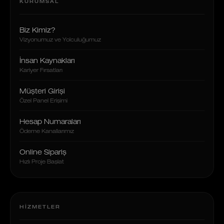
KURUMSAL
Biz Kimiz?
Vizyonumuz ve Yolculuğumuz
İnsan Kaynakları
Kariyer Fırsatları
Müşteri Girişi
Özel Panel Erişimi
Hesap Numaraları
Ödeme Kanallarımız
Online Sipariş
Hızlı Proje Başlat
HIZMETLER