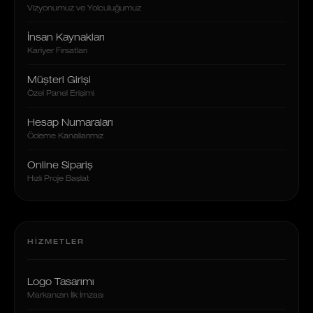
Vizyonumuz ve Yolculuğumuz
İnsan Kaynakları
Kariyer Fırsatları
Müşteri Girişi
Özel Panel Erişimi
Hesap Numaraları
Ödeme Kanallarımız
Online Sipariş
Hızlı Proje Başlat
HIZMETLER
Logo Tasarımı
Markanızın İlk İmzası