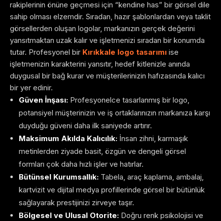
rakiplerinin önüne geçmesi için “kendine has” bir görsel dile
sahip olması elzemdir. Sıradan, hazır şablonlardan veya taklit
görsellerden oluşan logolar, markanızın gerçek değerini
yansıtmaktan uzak kalır ve işletmenizi sıradan bir konumda
tutar. Profesyonel bir
Kırıkkale logo tasarımı
ise
işletmenizin karakterini yansıtır, hedef kitlenizle anında
duygusal bir bağ kurar ve müşterilerinizin hafızasında kalıcı
bir yer edinir.
Güven İnşası:
Profesyonelce tasarlanmış bir logo,
potansiyel müşterinizin ve iş ortaklarınızın markanıza karşı
duyduğu güveni daha ilk saniyede artırır.
Maksimum Akılda Kalıcılık:
İnsan zihni, karmaşık
metinlerden ziyade basit, özgün ve dengeli görsel
formları çok daha hızlı işler ve hatırlar.
Bütünsel Kurumsallık:
Tabela, araç kaplama, ambalaj,
kartvizit ve dijital medya profillerinde görsel bir bütünlük
sağlayarak prestijinizi zirveye taşır.
Bölgesel ve Ulusal Otorite:
Doğru renk psikolojisi ve