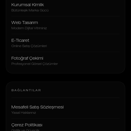
Kurumsal Kimlik
Bütünleşik Marka Gücü
Web Tasarım
Modern Dijital Vitrininiz
E-Ticaret
Online Satış Çözümleri
Fotoğraf Çekimi
Profesyonel Görsel Çözümler
BAĞLANTILAR
Mesafeli Satış Sözleşmesi
Yasal Haklarınız
Çerez Politikası
Gizlilik ve Güvenlik