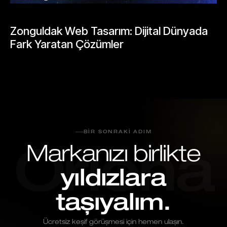
BLOGLAR
Zonguldak Web Tasarım: Dijital Dünyada
Fark Yaratan Çözümler
Mayıs 25, 2026
BIR SONRAKI ADIM
Markanızı birlikte
Oriona
yıldızlara
taşıyalım.
Ücretsiz keşif görüşmesi için hemen ulaşın.