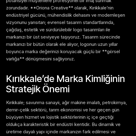
potansiyel müşterilere profesyonel bir imaj sunmak
zorundadır. **Oriona Creative** olarak, Kırıkkale’nin
endüstriyel gücünü, mühendislik dehasını ve modernleşen
vizyonunu yansıtan; evrensel tasarım standartlarında,
çağdaş, estetik ve sürdürülebilir logo tasarımları ile
markanızı bir üst seviyeye taşıyoruz. Tasarım sürecinde
markanızı bir bütün olarak ele alıyor, logonun uzun yıllar
boyunca marka değerinizi koruyacak güçlü bir **görsel
varlığa** dönüşmesini sağlıyoruz.
Kırıkkale’de Marka Kimliğinin
Stratejik Önemi
Kırıkkale; savunma sanayii, ağır makine imalatı, petrokimya,
demir-çelik sektörü, tarım ekonomisi ve her geçen gün
büyüyen hizmet ve lojistik sektörlerinin iç içe geçtiği
oldukça karakteristik bir endüstri kentidir. Bu dinamik ve
üretime dayalı yapı içinde markanızın fark edilmesi ve