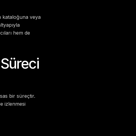
rün kataloğuna veya
altyapıyla
cıları hem de
 Süreci
as bir süreçtir.
le izlenmesi