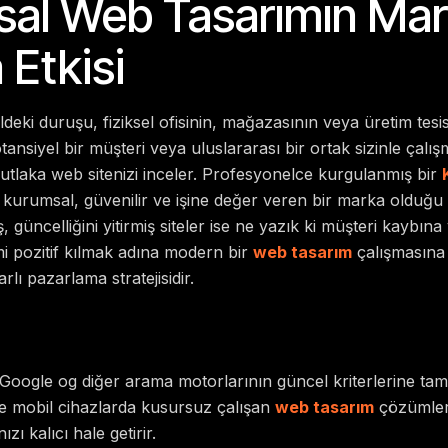
al Web Tasarımın Ma
 Etkisi
taldeki duruşu, fiziksel ofisinin, mağazasının veya üretim tesis
tansiyel bir müşteri veya uluslararası bir ortak sizinle çalı
laka web sitenizi inceler. Profesyonelce kurgulanmış bir
n kurumsal, güvenilir ve işine değer veren bir marka olduğu al
güncelliğini yitirmiş siteler ise ne yazık ki müşteri kaybına y
mi pozitif kılmak adına modern bir
web tasarım
çalışmasına
lı pazarlama stratejisidir.
Google og diğer arama motorlarının güncel kriterlerine ta
 ve mobil cihazlarda kusursuz çalışan
web tasarım
çözümleri,
ızı kalıcı hale getirir.