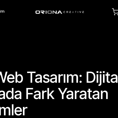
şim
Web Tasarım: Dijita
da Fark Yaratan
mler