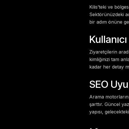
Kilis’teki ve bölge
Sektörünüzdeki açık
bir adım önüne ge
Kullanıc
Ziyaretçilerin ara
kimliğinizi tam an
kadar her detay m
SEO Uyu
Arama motorlarının
şarttır. Güncel y
yapısı, gelecekteki