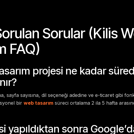
Sorulan Sorular (Kilis 
m FAQ)
tasarım projesi ne kadar süre
nır?
, sayfa sayısına, dil seçeneği adedine ve e-ticaret gibi fon
esyonel bir
web tasarım
süreci ortalama 2 ila 5 hafta arasınd
si yapıldıktan sonra Google’d