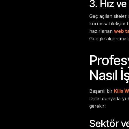
3. Hız ve
Geç açılan siteler 
kurumsal iletişim b
hazırlanan
web t
Google algoritmal
Profes
Nasıl İ
Başarılı bir
Kilis 
Dijital dünyada yü
gerekir:
Sektör ve