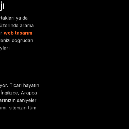
jı
rtakları ya da
 üzerinde arama
ir
web tasarım
tlenizi doğrudan
yları
yor. Ticari hayatın
, İngilizce, Arapça
arınızın saniyeler
mı, sitenizin tüm