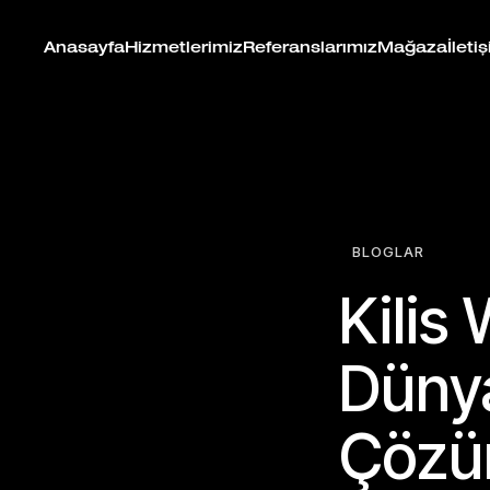
Anasayfa
Hizmetlerimiz
Referanslarımız
Mağaza
İleti
BLOGLAR
Kilis 
Dünya
Çözü