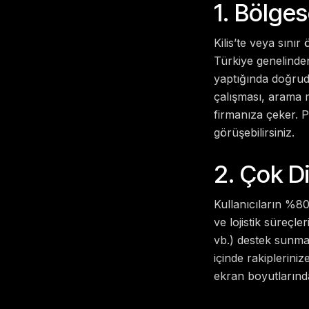
1. Bölges
Kilis’te veya sınır
Türkiye genelinde
yaptığında doğruda
çalışması, arama m
firmanıza çeker. P
görüşebilirsiniz.
2. Çok Di
Kullanıcıların %80’
ve lojistik süreçle
vb.) destek sunmay
içinde rakiplerini
ekran boyutlarınd