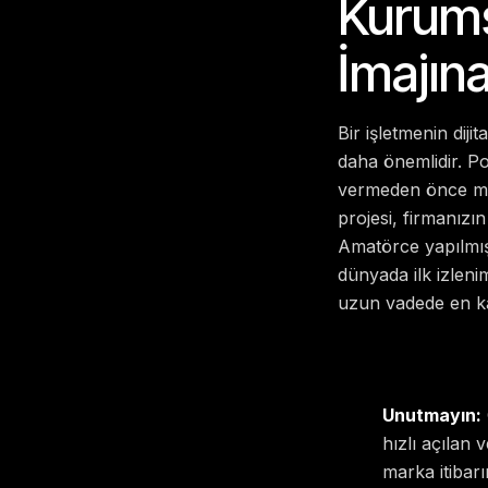
Kurums
İmajına
Bir işletmenin diji
daha önemlidir. Po
vermeden önce mut
projesi, firmanızı
Amatörce yapılmış, 
dünyada ilk izleni
uzun vadede en kar
Unutmayın:
hızlı açılan
marka itibarın