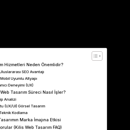
ents
ım Hizmetleri Neden Önemlidir?
 Uluslararası SEO Avantajı
e Mobil Uyumlu Altyapı
lanıcı Deneyimi (UX)
 Web Tasarım Süreci Nasıl İşler?
ip Analizi
stu (UX/UI) Görsel Tasarım
Teknik Kodlama
asarımın Marka İmajına Etkisi
orular (Kilis Web Tasarım FAQ)