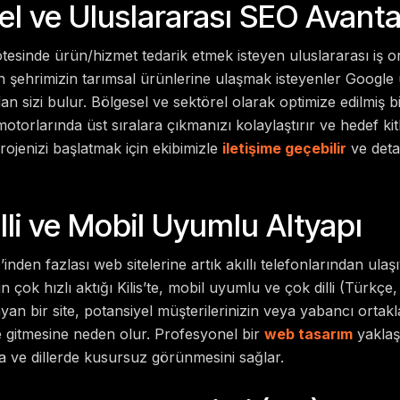
el ve Uluslararası SEO Avanta
 ötesinde ürün/hizmet tedarik etmek isteyen uluslararası iş o
n şehrimizin tarımsal ürünlerine ulaşmak isteyenler Google
n sizi bulur. Bölgesel ve sektörel olarak optimize edilmiş b
otorlarında üst sıralara çıkmanızı kolaylaştırır ve hedef ki
rojenizi başlatmak için ekibimizle
iletişime geçebilir
ve deta
lli ve Mobil Uyumlu Altyapı
inden fazlası web sitelerine artık akıllı telefonlarından ulaşı
rin çok hızlı aktığı Kilis’te, mobil uyumlu ve çok dilli (Türkçe
an bir site, potansiyel müşterilerinizin veya yabancı ortakl
ze gitmesine neden olur. Profesyonel bir
web tasarım
yaklaşı
a ve dillerde kusursuz görünmesini sağlar.