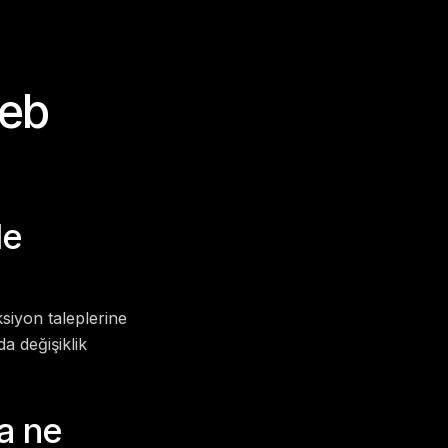
Web
de
ksiyon taleplerine
a değişiklik
a ne