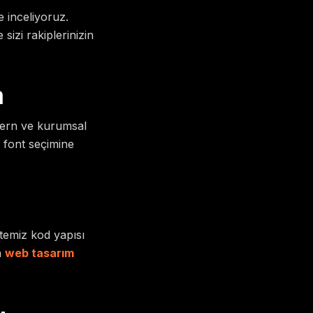
e inceliyoruz.
sizi rakiplerinizin
m
odern ve kurumsal
 font seçimine
 temiz kod yapısı
n
web tasarım