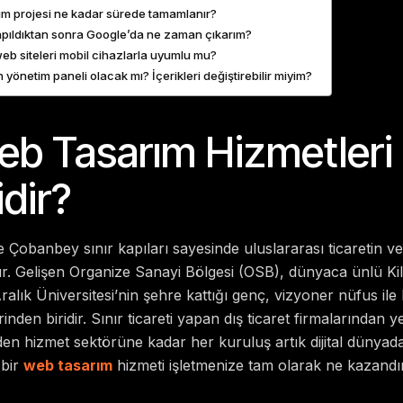
ım projesi ne kadar sürede tamamlanır?
apıldıktan sonra Google’da ne zaman çıkarım?
eb siteleri mobil cihazlarla uyumlu mu?
 yönetim paneli olacak mı? İçerikleri değiştirebilir miyim?
Web Tasarım Hizmetler
dir?
 Çobanbey sınır kapıları sayesinde uluslararası ticaretin ve l
r. Gelişen Organize Sanayi Bölgesi (OSB), dünyaca ünlü Kil
 Aralık Üniversitesi’nin şehre kattığı genç, vizyoner nüfus il
den biridir. Sınır ticareti yapan dış ticaret firmalarından yer
nden hizmet sektörüne kadar her kuruluş artık dijital dünyada 
 bir
web tasarım
hizmeti işletmenize tam olarak ne kazandı