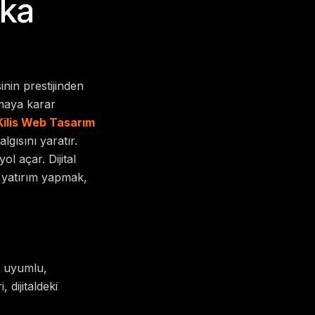
rka
inin prestijinden
şmaya karar
Kilis Web Tasarım
gısını yaratır.
ol açar. Dijital
 yatırım yapmak,
m uyumlu,
 dijitaldeki