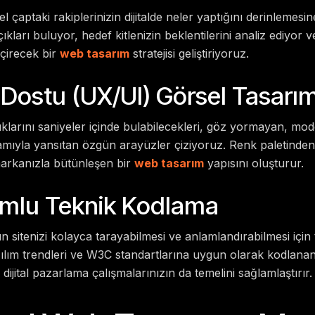
sel çaptaki rakiplerinizin dijitalde neler yaptığını derinlemesin
ları buluyor, hedef kitlenizin beklentilerini analiz ediyor ve 
çirecek bir
web tasarım
stratejisi geliştiriyoruz.
ı Dostu (UX/UI) Görsel Tasarı
dıklarını saniyeler içinde bulabilecekleri, göz yormayan, m
lamıyla yansıtan özgün arayüzler çiziyoruz. Renk paletinden
arkanızla bütünleşen bir
web tasarım
yapısını oluşturur.
mlu Teknik Kodlama
 sitenizi kolayca tarayabilmesi ve anlamlandırabilmesi için
azılım trendleri ve W3C standartlarına uygun olarak kodlana
 dijital pazarlama çalışmalarınızın da temelini sağlamlaştırır.