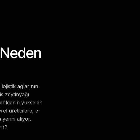
i Neden
ojistik ağlarının
is zeytinyağı
e bölgenin yükselen
el üreticilere, e-
yerini alıyor.
rır?