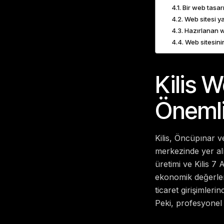
Bir web tasar
Web sitesi y
Hazırlanan w
Web sitesinin
Kilis 
Önemli
Kilis, Öncüpınar ve
merkezinde yer alı
üretimi ve Kilis 7
ekonomik değerlerin
ticaret girişimleri
Peki, profesyonel