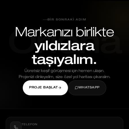
BIR SONRAKI ADIM
Markanızı birlikte
Oriona
yıldızlara
taşıyalım.
Ücretsiz keşif görüşmesi için hemen ulaşın.
Projenizi dinleyelim, size özel yol haritası çıkaralım.
PROJE BAŞLAT
WHATSAPP
TELEFON