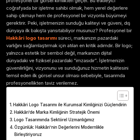
profesyonel bir görsel kimlikten geçer. Bu etkileyici
coğrafyada bir işletme sahibi olmak, hem yerel değerlere
sahip çıkmayı hem de profesyonel bir vizyonla büyümeyi
gerektirir. Peki, işletmenizin sunduğu kaliteyi ve güveni, dış
dünyaya ilk bakışta yansıtabiliyor musunuz? Profesyonel bir
Hakkâri logo tasarımı
süreci, markanızın pazardaki
varlığını sağlamlaştırmak için atılan en kritik adımdır. Bir logo;
yalnızca estetik bir sembol değil, markanızın dijital
dünyadaki ve fiziksel pazardaki “imzasıdır”. İşletmenizin
güvenilirliğini, vizyonunu ve sunduğunuz hizmetin kalitesini
temsil eden ilk görsel unsur olması sebebiyle, tasarımda
profesyonellikten taviz verilemez.
Table of Contents
Hakkâri Logo Tasarımı ile Kurumsal Kimliğinizi Güçlendirin
Hakkâri’de Marka Kimliğinin Stratejik Önemi
Logo Tasarımında Sektörel Uzmanlığımız
Özgünlük: Hakkâri’nin Değerlerini Modernlikle
Birleştiriyoruz