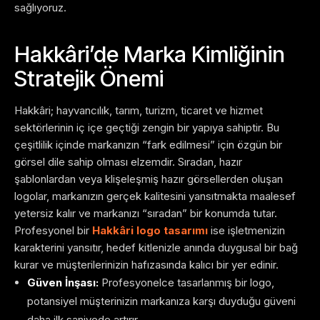
sağlıyoruz.
Hakkâri’de Marka Kimliğinin
Stratejik Önemi
Hakkâri; hayvancılık, tarım, turizm, ticaret ve hizmet
sektörlerinin iç içe geçtiği zengin bir yapıya sahiptir. Bu
çeşitlilik içinde markanızın “fark edilmesi” için özgün bir
görsel dile sahip olması elzemdir. Sıradan, hazır
şablonlardan veya klişeleşmiş hazır görsellerden oluşan
logolar, markanızın gerçek kalitesini yansıtmakta maalesef
yetersiz kalır ve markanızı “sıradan” bir konumda tutar.
Profesyonel bir
Hakkâri logo tasarımı
ise işletmenizin
karakterini yansıtır, hedef kitlenizle anında duygusal bir bağ
kurar ve müşterilerinizin hafızasında kalıcı bir yer edinir.
Güven İnşası:
Profesyonelce tasarlanmış bir logo,
potansiyel müşterinizin markanıza karşı duyduğu güveni
daha ilk saniyede artırır.