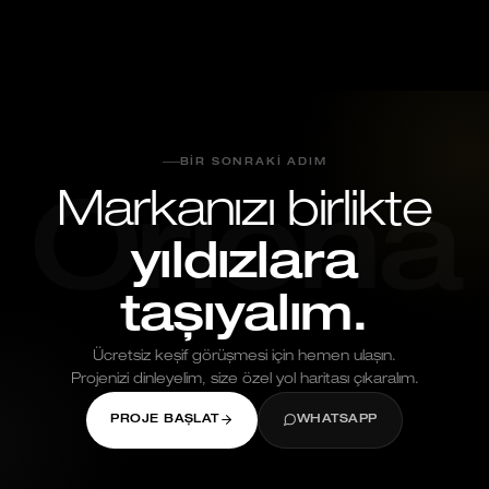
Mayıs 26, 2026
BIR SONRAKI ADIM
Markanızı birlikte
Oriona
yıldızlara
taşıyalım.
Ücretsiz keşif görüşmesi için hemen ulaşın.
Projenizi dinleyelim, size özel yol haritası çıkaralım.
PROJE BAŞLAT
WHATSAPP