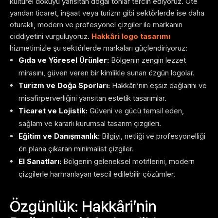
kültürel dokuyu yansıtan doğal tonlar tercih ediyoruz. Öte
yandan ticaret, inşaat veya turizm gibi sektörlerde ise daha
oturaklı, modern ve profesyonel çizgiler ile markanın
ciddiyetini vurguluyoruz.
Hakkâri logo tasarımı
hizmetimizle şu sektörlerde markaları güçlendiriyoruz:
Gıda ve Yöresel Ürünler:
Bölgenin zengin lezzet
mirasını, güven veren bir kimlikle sunan özgün logolar.
Turizm ve Doğa Sporları:
Hakkâri’nin eşsiz dağlarını ve
misafirperverliğini yansıtan estetik tasarımlar.
Ticaret ve Lojistik:
Güveni ve gücü temsil eden,
sağlam ve kararlı kurumsal tasarım çizgileri.
Eğitim ve Danışmanlık:
Bilgiyi, netliği ve profesyonelliği
ön plana çıkaran minimalist çizgiler.
El Sanatları:
Bölgenin geleneksel motiflerini, modern
çizgilerle harmanlayan tescil edilebilir çözümler.
Özgünlük: Hakkâri’nin