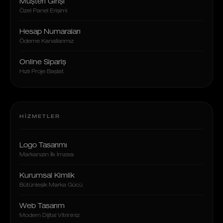
Müşteri Girişi
Özel Panel Erişimi
Hesap Numaraları
Ödeme Kanallarımız
Online Sipariş
Hızlı Proje Başlat
HIZMETLER
Logo Tasarımı
Markanızın İlk İmzası
Kurumsal Kimlik
Bütünleşik Marka Gücü
Web Tasarım
Modern Dijital Vitrininiz