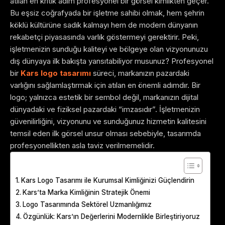
atılan en kritik adım profesyonel bir görsel kimlikten geçer.
Bu eşsiz coğrafyada bir işletme sahibi olmak, hem şehrin
köklü kültürüne sadık kalmayı hem de modern dünyanın
rekabetçi piyasasında varlık göstermeyi gerektirir. Peki,
işletmenizin sunduğu kaliteyi ve bölgeye olan vizyonunuzu
dış dünyaya ilk bakışta yansıtabiliyor musunuz? Profesyonel
bir
Kars logo tasarımı
süreci, markanızın pazardaki
varlığını sağlamlaştırmak için atılan en önemli adımdır. Bir
logo; yalnızca estetik bir sembol değil, markanızın dijital
dünyadaki ve fiziksel pazardaki “imzasıdır”. İşletmenizin
güvenilirliğini, vizyonunu ve sunduğunuz hizmetin kalitesini
temsil eden ilk görsel unsur olması sebebiyle, tasarımda
profesyonellikten asla taviz verilmemelidir.
Table of Contents
Kars Logo Tasarımı ile Kurumsal Kimliğinizi Güçlendirin
Kars’ta Marka Kimliğinin Stratejik Önemi
Logo Tasarımında Sektörel Uzmanlığımız
Özgünlük: Kars’ın Değerlerini Modernlikle Birleştiriyoruz