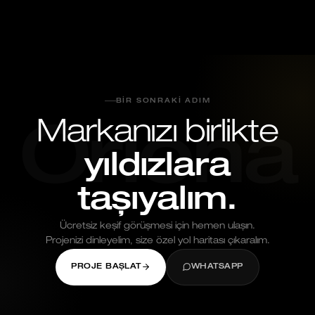
BIR SONRAKI ADIM
Markanızı birlikte
Oriona
yıldızlara
taşıyalım.
Ücretsiz keşif görüşmesi için hemen ulaşın.
Projenizi dinleyelim, size özel yol haritası çıkaralım.
PROJE BAŞLAT
WHATSAPP