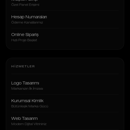
Özel Panel Erişimi
Hesap Numaraları
Ödeme Kanallarımız
Online Sipariş
Hızlı Proje Başlat
HIZMETLER
Logo Tasarımı
Markanızın İlk İmzası
Kurumsal Kimlik
Bütünleşik Marka Gücü
Web Tasarım
Modern Dijital Vitrininiz