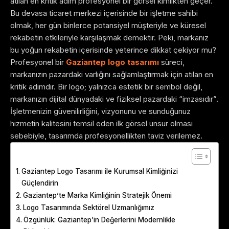
atılan en kritik adım profesyonel bir görsel kimlikten geçer.
Bu devasa ticaret merkezi içerisinde bir işletme sahibi
olmak, her gün binlerce potansiyel müşteriyle ve küresel
rekabetin etkileriyle karşılaşmak demektir. Peki, markanız
bu yoğun rekabetin içerisinde yeterince dikkat çekiyor mu?
Profesyonel bir
Gaziantep logo tasarımı
süreci,
markanızın pazardaki varlığını sağlamlaştırmak için atılan en
kritik adımdır. Bir logo; yalnızca estetik bir sembol değil,
markanızın dijital dünyadaki ve fiziksel pazardaki “imzasıdır”.
İşletmenizin güvenilirliğini, vizyonunu ve sunduğunuz
hizmetin kalitesini temsil eden ilk görsel unsur olması
sebebiyle, tasarımda profesyonellikten taviz verilemez.
Table of Contents
Gaziantep Logo Tasarımı ile Kurumsal Kimliğinizi
Güçlendirin
Gaziantep’te Marka Kimliğinin Stratejik Önemi
Logo Tasarımında Sektörel Uzmanlığımız
Özgünlük: Gaziantep’in Değerlerini Modernlikle