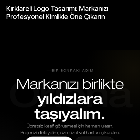
Kırklareli Logo Tasarımı: Markanızı
Profesyonel Kimlikle Öne Çıkarın
Mayıs 25, 2026
BIR SONRAKI ADIM
Markanızı birlikte
Oriona
yıldızlara
taşıyalım.
Ücretsiz keşif görüşmesi için hemen ulaşın.
Projenizi dinleyelim, size özel yol haritası çıkaralım.