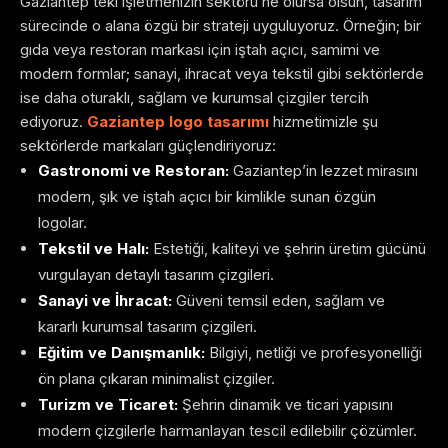
Gaziantep’teki işletmenizin sektörü ne olursa olsun, tasarım
sürecinde o alana özgü bir strateji uyguluyoruz. Örneğin; bir
gıda veya restoran markası için iştah açıcı, samimi ve
modern formlar; sanayi, ihracat veya tekstil gibi sektörlerde
ise daha oturaklı, sağlam ve kurumsal çizgiler tercih
ediyoruz.
Gaziantep logo tasarımı
hizmetimizle şu
sektörlerde markaları güçlendiriyoruz:
Gastronomi ve Restoran:
Gaziantep’in lezzet mirasını
modern, şık ve iştah açıcı bir kimlikle sunan özgün
logolar.
Tekstil ve Halı:
Estetiği, kaliteyi ve şehrin üretim gücünü
vurgulayan detaylı tasarım çizgileri.
Sanayi ve İhracat:
Güveni temsil eden, sağlam ve
kararlı kurumsal tasarım çizgileri.
Eğitim ve Danışmanlık:
Bilgiyi, netliği ve profesyonelliği
ön plana çıkaran minimalist çizgiler.
Turizm ve Ticaret:
Şehrin dinamik ve ticari yapısını
modern çizgilerle harmanlayan tescil edilebilir çözümler.