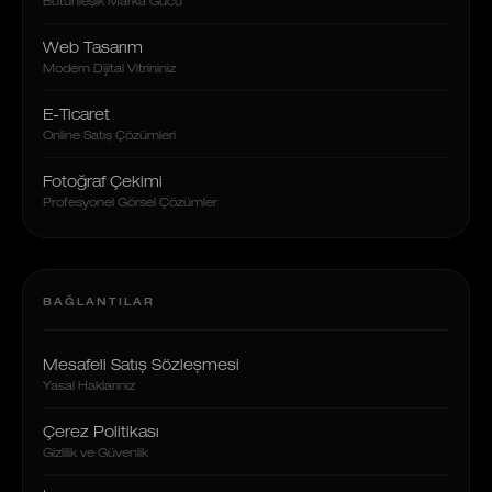
Bütünleşik Marka Gücü
Web Tasarım
Modern Dijital Vitrininiz
E-Ticaret
Online Satış Çözümleri
Fotoğraf Çekimi
Profesyonel Görsel Çözümler
BAĞLANTILAR
Mesafeli Satış Sözleşmesi
Yasal Haklarınız
Çerez Politikası
Gizlilik ve Güvenlik