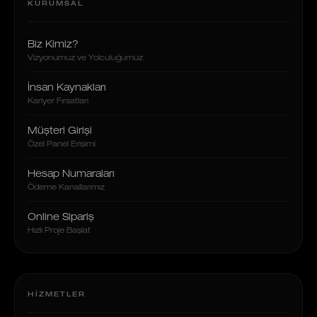
KURUMSAL
Biz Kimiz?
Vizyonumuz ve Yolculuğumuz
İnsan Kaynakları
Kariyer Fırsatları
Müşteri Girişi
Özel Panel Erişimi
Hesap Numaraları
Ödeme Kanallarımız
Online Sipariş
Hızlı Proje Başlat
HIZMETLER