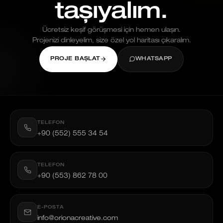
taşıyalım.
Ücretsiz keşif görüşmesi için hemen ulaşın.
Projenizi dinleyelim, size özel yol haritası çıkaralım.
PROJE BAŞLAT
WHATSAPP
TELEFON
+90 (552) 555 34 54
TELEFON
+90 (553) 862 78 00
E-POSTA
info@orionacreative.com