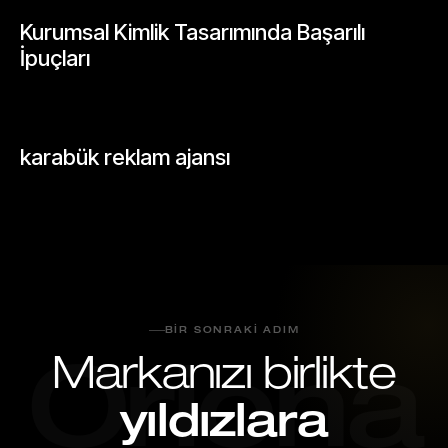
GENEL
Kurumsal Kimlik Tasarımında Başarılı
İpuçları
Mayıs 26, 2026
GENEL
karabük reklam ajansı
Mayıs 26, 2026
BIR SONRAKI ADIM
Markanızı birlikte
Oriona
yıldızlara