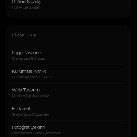
Online Sipariş
Hızlı Proje Başlat
HIZMETLER
Logo Tasarımı
Markanızın İlk İmzası
Kurumsal Kimlik
Bütünleşik Marka Gücü
Web Tasarım
Modern Dijital Vitrininiz
E-Ticaret
Online Satış Çözümleri
Fotoğraf Çekimi
Profesyonel Görsel Çözümler