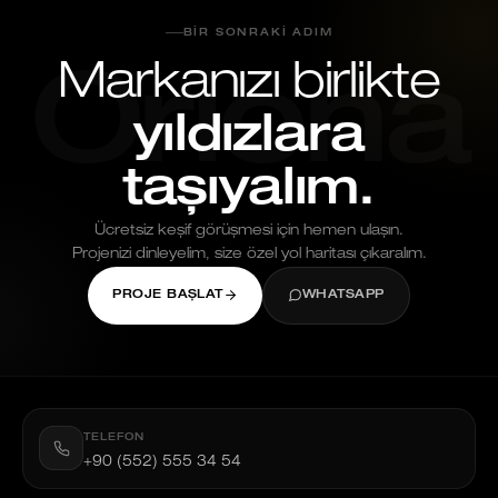
BIR SONRAKI ADIM
Markanızı birlikte
Oriona
yıldızlara
taşıyalım.
Ücretsiz keşif görüşmesi için hemen ulaşın.
Projenizi dinleyelim, size özel yol haritası çıkaralım.
PROJE BAŞLAT
WHATSAPP
TELEFON
+90 (552) 555 34 54