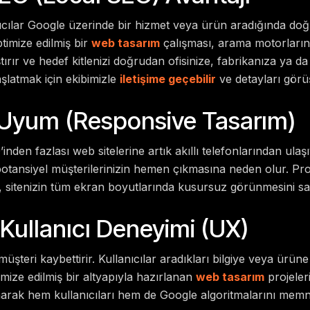
cılar Google üzerinde bir hizmet veya ürün aradığında doğr
timize edilmiş bir
web tasarım
çalışması, arama motorlarınd
tırır ve hedef kitlenizi doğrudan ofisinize, fabrikanıza ya 
aşlatmak için ekibimizle
iletişime geçebilir
ve detayları görüşe
 Uyum (Responsive Tasarım)
’inden fazlası web sitelerine artık akıllı telefonlarından ula
potansiyel müşterilerinizin hemen çıkmasına neden olur. Pr
, sitenizin tüm ekran boyutlarında kusursuz görünmesini sa
 Kullanıcı Deneyimi (UX)
müşteri kaybettirir. Kullanıcılar aradıkları bilgiye veya ürüne
imize edilmiş bir altyapıyla hazırlanan
web tasarım
projeler
arak hem kullanıcıları hem de Google algoritmalarını mem