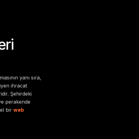
ri
lmasının yanı sıra,
üyen ihracat
dir. Şehirdeki
 ve perakende
el bir
web