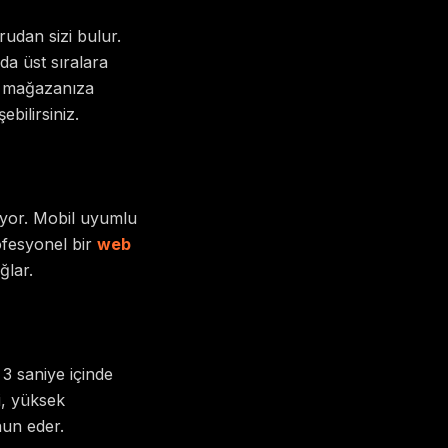
udan sizi bulur.
a üst sıralara
da mağazanıza
bilirsiniz.
şıyor. Mobil uyumlu
ofesyonel bir
web
ğlar.
 3 saniye içinde
i, yüksek
nun eder.