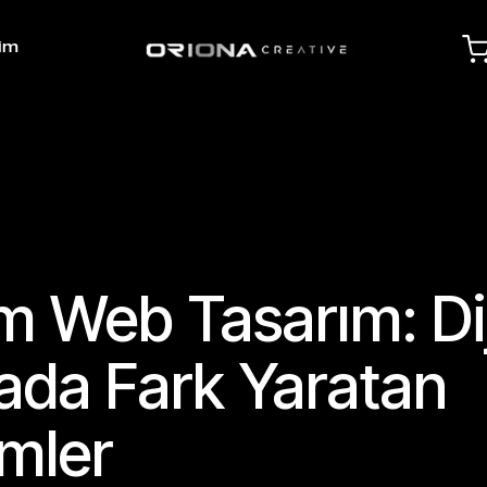
şim
 Web Tasarım: Dij
da Fark Yaratan
mler