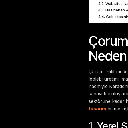
Web sitesi y
Hazırlanan w
Web sitesinin
Çorum 
Neden 
Çorum, Hitit meden
leblebi üretimi, m
hacmiyle Karadeniz
sanayi kuruluşları
sektörüne kadar he
tasarım
hizmeti iş
1. Yerel 