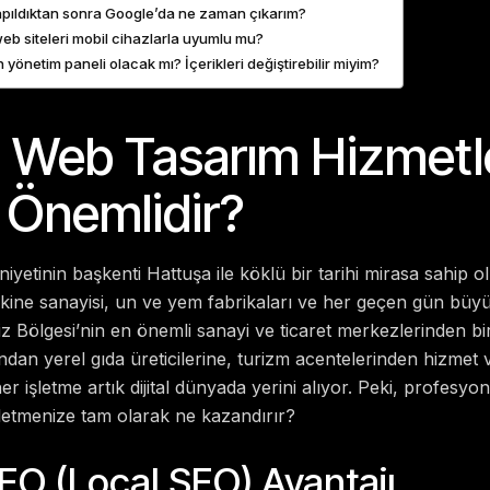
apıldıktan sonra Google’da ne zaman çıkarım?
eb siteleri mobil cihazlarla uyumlu mu?
 yönetim paneli olacak mı? İçerikleri değiştirebilir miyim?
Web Tasarım Hizmetle
Önemlidir?
iyetinin başkenti Hattuşa ile köklü bir tarihi mirasa sahip o
akine sanayisi, un ve yem fabrikaları ve her geçen gün büy
 Bölgesi’nin en önemli sanayi ve ticaret merkezlerinden biri
ndan yerel gıda üreticilerine, turizm acentelerinden hizmet
r işletme artık dijital dünyada yerini alıyor. Peki, profesyon
letmenize tam olarak ne kazandırır?
SEO (Local SEO) Avantajı