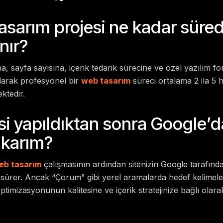
tasarım projesi ne kadar süre
nır?
, sayfa sayısına, içerik tedarik sürecine ve özel yazılım f
olarak profesyonel bir
web tasarım
süreci ortalama 2 ila 5 
ktedir.
si yapıldıktan sonra Google’d
ıkarım?
eb tasarım
çalışmasının ardından sitenizin Google tarafınd
 sürer. Ancak “Çorum” gibi yerel aramalarda hedef kelimeler
imizasyonunun kalitesine ve içerik stratejinize bağlı olarak