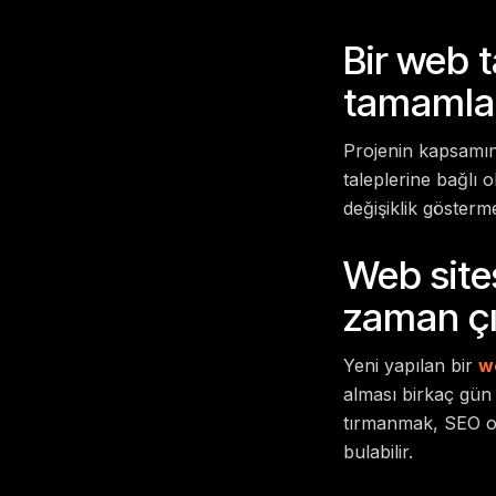
Bir web 
tamamla
Projenin kapsamına
taleplerine bağlı 
değişiklik gösterme
Web site
zaman ç
Yeni yapılan bir
w
alması birkaç gün
tırmanmak, SEO opt
bulabilir.