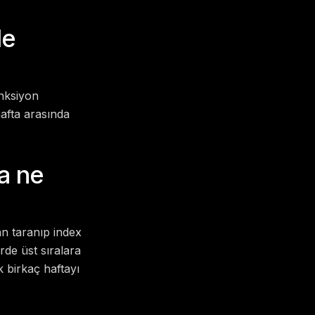
de
onksiyon
hafta arasında
a ne
an taranıp index
de üst sıralara
 birkaç haftayı