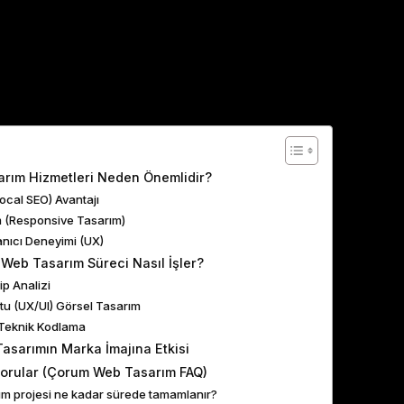
ents
rım Hizmetleri Neden Önemlidir?
Local SEO) Avantajı
m (Responsive Tasarım)
lanıcı Deneyimi (UX)
 Web Tasarım Süreci Nasıl İşler?
ip Analizi
stu (UX/UI) Görsel Tasarım
Teknik Kodlama
asarımın Marka İmajına Etkisi
Sorular (Çorum Web Tasarım FAQ)
ım projesi ne kadar sürede tamamlanır?