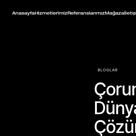
Anasayfa
Hizmetlerimiz
Referanslarımız
Mağaza
İleti
BLOGLAR
Çorum
Dünya
Çözü