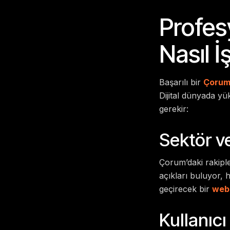
Profes
Nasıl İ
Başarılı bir
Çorum
Dijital dünyada yü
gerekir:
Sektör ve
Çorum’daki rakiple
açıkları buluyor, h
geçirecek bir
web
Kullanıc