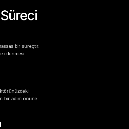
 Süreci
assas bir süreçtir.
le izlenmesi
Sektörünüzdeki
izin bir adım önüne
m