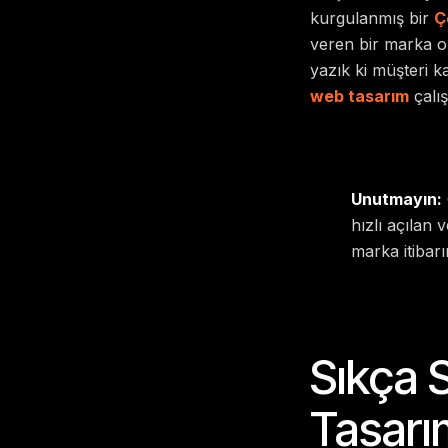
kurgulanmış bir
Ç
veren bir marka old
yazık ki müşteri ka
web tasarım
çalış
Unutmayın:
hızlı açılan
marka itibarın
Sıkça 
Tasarı