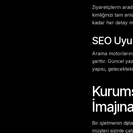
Ziyaretçilerin ara
kimliğinizi tam an
kadar her detay m
SEO Uyu
Arama motorlarının
şarttır. Güncel y
yapısı, gelecekteki
Kurums
İmajına
Bir işletmenin diji
müşteri sizinle ç