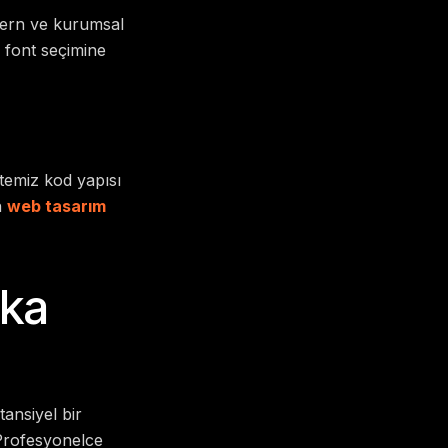
odern ve kurumsal
 font seçimine
 temiz kod yapısı
n
web tasarım
rka
tansiyel bir
 Profesyonelce