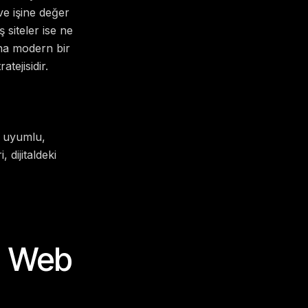
ve işine değer
 siteler ise ne
dına modern bir
tejisidir.
m uyumlu,
 dijitaldeki
m Web