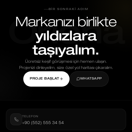
BIR SONRAKI ADIM
Markanızı birlikte
Oriona
yıldızlara
taşıyalım.
Ücretsiz keşif görüşmesi için hemen ulaşın.
Projenizi dinleyelim, size özel yol haritası çıkaralım.
PROJE BAŞLAT
WHATSAPP
TELEFON
+90 (552) 555 34 54