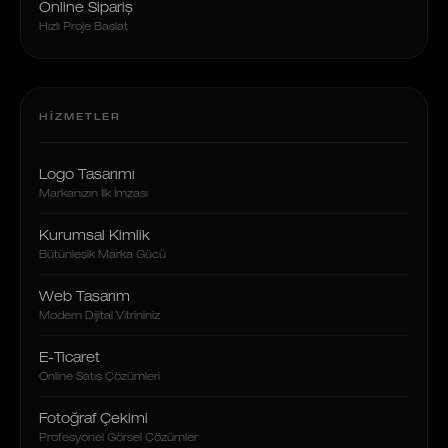
Online Sipariş
Hızlı Proje Başlat
HIZMETLER
Logo Tasarımı
Markanızın İlk İmzası
Kurumsal Kimlik
Bütünleşik Marka Gücü
Web Tasarım
Modern Dijital Vitrininiz
E-Ticaret
Online Satış Çözümleri
Fotoğraf Çekimi
Profesyonel Görsel Çözümler