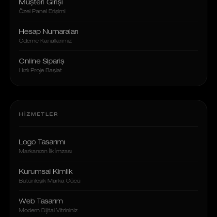
Müşteri Girişi
Özel Panel Erişimi
Hesap Numaraları
Ödeme Kanallarımız
Online Sipariş
Hızlı Proje Başlat
HIZMETLER
Logo Tasarımı
Markanızın İlk İmzası
Kurumsal Kimlik
Bütünleşik Marka Gücü
Web Tasarım
Modern Dijital Vitrininiz