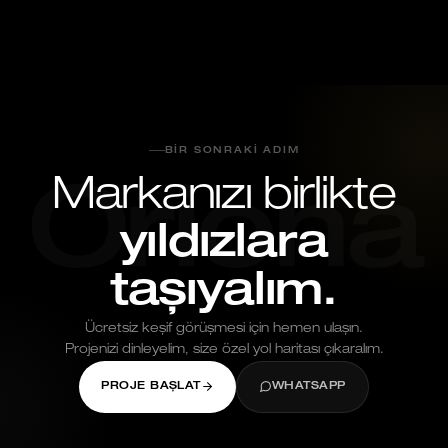
Mayıs 25, 2026
BIR SONRAKI ADIM
Markanızı birlikte
Oriona
yıldızlara
taşıyalım.
Ücretsiz keşif görüşmesi için hemen ulaşın.
Projenizi dinleyelim, size özel yol haritası çıkaralım.
PROJE BAŞLAT
WHATSAPP