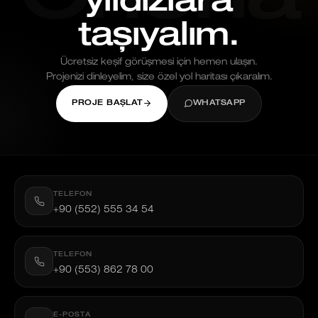
Oriona
yıldızlara
taşıyalım.
Ücretsiz keşif görüşmesi için hemen ulaşın.
Projenizi dinleyelim, size özel yol haritası çıkaralım.
PROJE BAŞLAT
WHATSAPP
TELEFON
+90 (552) 555 34 54
TELEFON
+90 (553) 862 78 00
E-POSTA