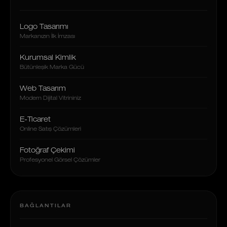
Logo Tasarımı
Markanızın İlk İmzası
Kurumsal Kimlik
Bütünleşik Marka Gücü
Web Tasarım
Modern Dijital Vitrininiz
E-Ticaret
Online Satış Çözümleri
Fotoğraf Çekimi
Profesyonel Görsel Çözümler
BAĞLANTILAR