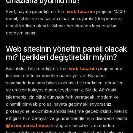
cihazlarla uyumlu mu?
Evet, hayata geçirdiğimiz tüm
web tasarım
projeleri %100
mobil, tablet ve masaüstü cihazlarla uyumlu (Responsive)
olarak kodlanmaktadır. Siteniz her ekranda kusursuz bir
deneyim sunar.
Web sitesinin yönetim paneli olacak
mı? İçerikleri değiştirebilir miyim?
Kesinlikle. Teslim ettiğimiz tüm
web tasarım
projelerinde
kullanıcı dostu bir yönetim paneli yer alır. Bu panel
sayesinde kodlama bilginiz olmasa bile metinleri, görselleri
ve ürünleri kolayca güncelleyebilirsiniz. Siz de Ağrı’daki
işletmeniz için dijital dünyada fark yaratacak, modern ve
dinamik bir web projesi hayata geçirmek istiyorsanız,
profesyonel ekibimizle anında iletişime geçebilirsiniz. Merak
ettiğiniz tüm detaylar ve güncel trendler için dilerseniz resmi
@orionacreativeco
Instagram hesabımız üzerinden
bizimle iletişime geçebilir, projelerinizi hızla başlatabilirsiniz.