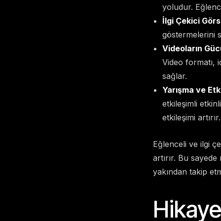
yoludur. Eğlencel
İlgi Çekici Görs
göstermelerini sa
Videoların Güc
Video formatı, i
sağlar.
Yarışma ve Etki
etkileşimli etkin
etkileşimi artırır.
Eğlenceli ve ilgi ç
artırır. Bu sayede
yakından takip etme
Hikaye