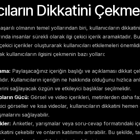
cıların Dikkatini Çekm
arılı olmanın temel yollarından biri, kullanıcıların dikkatin
nda insanlar sürekli olarak ilgi çekici içerik aramaktadır. B
ekici içerikler oluşturarak kullanıcıları etkilemeleri önemlidir
ak kullanıcıların ilgisini çekmenin bazı yolları:
lama:
Paylaşacağınız içeriğin başlığı ve açıklaması dikkat çe
ıdır. Kullanıcıların içeriğin ne hakkında olduğunu hızlıca an
erini sağlayacak özgün ve etkileyici başlıklar seçilmelidir.
oların Gücü:
Görsel ve video içerikleri, metinlerden daha fa
ekici görseller ve kısa videolar, kullanıcıların dikkatini hemen
şmalarını sağlayabilir.
kler:
Anketler, yarışmalar veya soru-cevap formatındaki içe
kkatini çekebilir ve onların katılımını artırabilir. Bu şekilde, ta