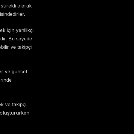
 sürekli olarak
isindedirler.
k için yenilikçi
dir. Bu sayede
lir ve takipçi
ler ve güncel
erinde
k ve takipçi
i oluştururken