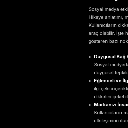
Sosyal medya etkile
Hikaye anlatımı, m
Kullanıcıların dikk
araç olabilir. İşt
gösteren bazı nokt
Duygusal Bağ 
Sosyal medyada 
duygusal tepkileri
Eğlenceli ve İlg
ilgi çekici içer
dikkatini çekebili
Markanızı İnsa
Kullanıcıların 
etkileşimini olu