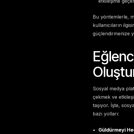
etkileşime geçer
Bu yöntemlerle, ma
kullanıcıların ilgis
güçlendirmenize ya
Eğlence
Oluşt
Sosyal medya platf
çekmek ve etkileşim
taşıyor. İşte, sosy
bazı yolları:
Güldürmeyi Hed