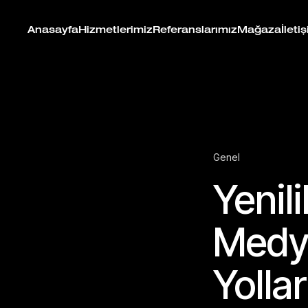
Anasayfa
Hizmetlerimiz
Referanslarımız
Mağaza
İleti
Genel
Yenili
Medya
Yollar