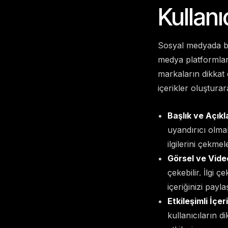
Kullanı
Sosyal medyada baş
medya platformları
markaların dikkat ç
içerikler oluşturar
Başlık ve Açık
uyandırıcı olmal
ilgilerini çekmel
Görsel ve Vide
çekebilir. İlgi ç
içeriğinizi payla
Etkileşimli İçeri
kullanıcıların di