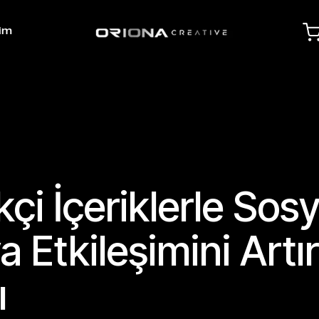
şim
kçi İçeriklerle Sosy
 Etkileşimini Art
ı