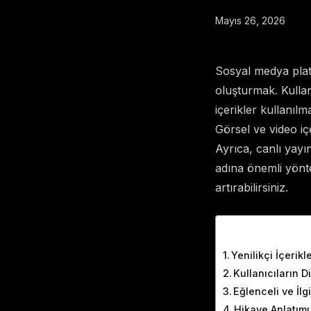
Mayıs 26, 2026
Sosyal medya platf
oluşturmak. Kullanı
içerikler kullanıl
Görsel ve video iç
Ayrıca, canlı yayı
adına önemli yönte
artırabilirsiniz.
Table of Cont
Yenilikçi İçerik
Kullanıcıların 
Eğlenceli ve İlg
Hikaye Anlatım