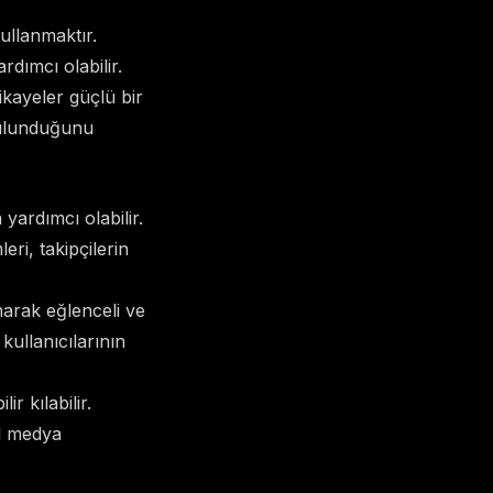
kullanmaktır.
dımcı olabilir.
ikayeler güçlü bir
 bulunduğunu
yardımcı olabilir.
ri, takipçilerin
narak eğlenceli ve
kullanıcılarının
ir kılabilir.
al medya