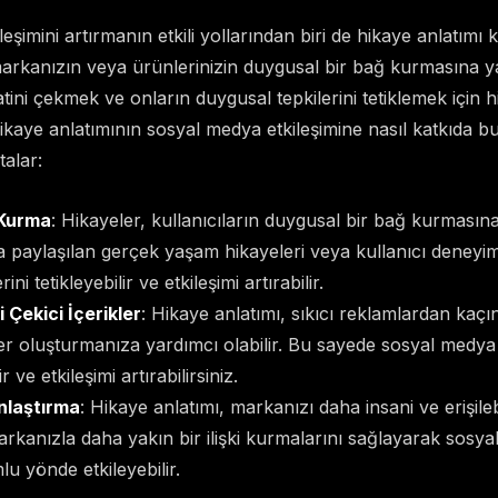
şimini artırmanın etkili yollarından biri de hikaye anlatımı 
arkanızın veya ürünlerinizin duygusal bir bağ kurmasına yar
atini çekmek ve onların duygusal tepkilerini tetiklemek için h
e hikaye anlatımının sosyal medya etkileşimine nasıl katkıda
alar:
Kurma
: Hikayeler, kullanıcıların duygusal bir bağ kurmasına 
paylaşılan gerçek yaşam hikayeleri veya kullanıcı deneyimle
ni tetikleyebilir ve etkileşimi artırabilir.
i Çekici İçerikler
: Hikaye anlatımı, sıkıcı reklamlardan kaçı
ikler oluşturmanıza yardımcı olabilir. Bu sayede sosyal medya 
r ve etkileşimi artırabilirsiniz.
nlaştırma
: Hikaye anlatımı, markanızı daha insani ve erişilebil
markanızla daha yakın bir ilişki kurmalarını sağlayarak sosy
mlu yönde etkileyebilir.