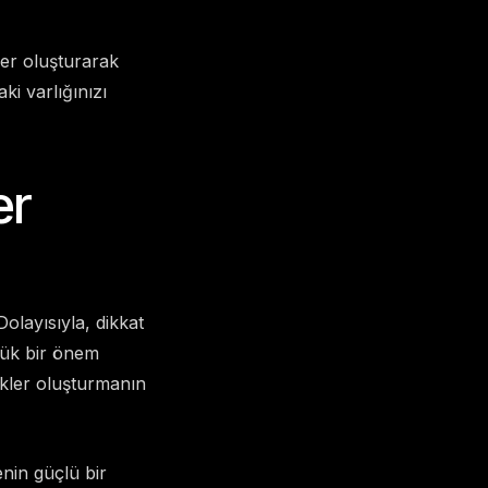
ler oluşturarak
aki varlığınızı
er
olayısıyla, dikkat
üyük bir önem
rikler oluşturmanın
enin güçlü bir