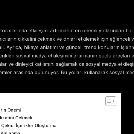
ormlarında etkileşimi artırmanın en önemli yollarından biri ye
cıların dikkatini çekmek ve onları etkilemek için eğlenceli ve
malı. Ayrıca, hikaye anlatımı ve güncel, trend konuların işlen
erikleri sosyal medya etkileşimini artırmanın güçlü araçları a
nlar ve dinleyici katılımını sağlamak da sosyal medya etkileş
mler arasında bulunuyor. Bu yolları kullanarak sosyal medy
ents
lerin Önemi
Dikkatini Çekmek
i Çekici İçerikler Oluşturma
ı Kullanma