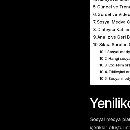
Güncel ve Trend
Görsel ve Video
Sosyal Medya Ca
Dinleyici Katılı
Analiz ve Geri B
Sıkça Sorulan 
Sosyal medya 
Hangi sosyal
Etkileşim or
Etkileşimi a
Sosyal medya
Yenilik
Sosyal medya platf
içerikler oluşturma