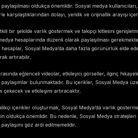
in paylaşılması oldukça önemlidir. Sosyal medya kullanıcıları,
le karşılaştıklarından dolayı, yenilik ve orijinallik arayışı içer
li bir şekilde varlık göstermek ve takipçi kitlesini genişletme
l medya hesaplarında düzenli olarak paylaşılması gerekmekte
 hesaplar, Sosyal Medya’da daha fazla görünürlük elde edebi
rak artırabilir.
 arasında eğlenceli videolar, etkileyici görseller, ilginç hikaye
i paylaşımlar bulunmaktadır. Bu içerikler, Sosyal Medya üz
ini çekecek ve etkileşimi artıracaktır.
likçi içerikler oluşturmak, Sosyal Medya’da varlık gösterme
 için oldukça önemlidir. Bu nedenle, Sosyal Medya stratejiler
in paylaşımı göz ardı edilmemelidir.