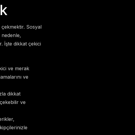
ek
i çekmektir. Sosyal
u nedenle,
. İşte dikkat çekici
kici ve merak
lamalarını ve
zla dikkat
 çekebilir ve
rikler,
kipçilerinizle