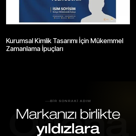
GENEL
Kurumsal Kimlik Tasarımı İçin Mükemmel
Zamanlama İpuçları
Mayıs 26, 2026
BIR SONRAKI ADIM
Markanızı birlikte
Oriona
yıldızlara