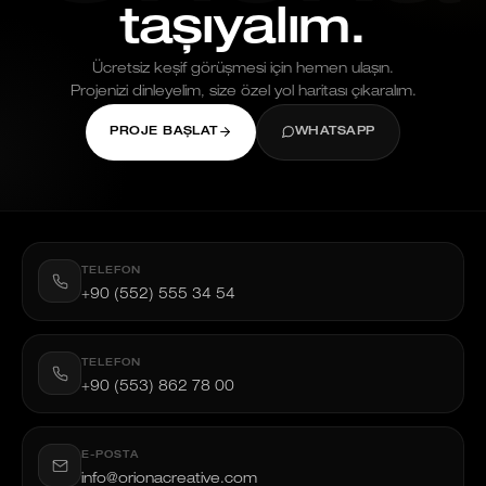
taşıyalım.
Ücretsiz keşif görüşmesi için hemen ulaşın.
Projenizi dinleyelim, size özel yol haritası çıkaralım.
PROJE BAŞLAT
WHATSAPP
TELEFON
+90 (552) 555 34 54
TELEFON
+90 (553) 862 78 00
E-POSTA
info@orionacreative.com