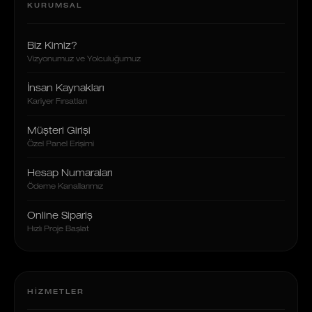
KURUMSAL
Biz Kimiz?
Vizyonumuz ve Yolculuğumuz
İnsan Kaynakları
Kariyer Fırsatları
Müşteri Girişi
Özel Panel Erişimi
Hesap Numaraları
Ödeme Kanallarımız
Online Sipariş
Hızlı Proje Başlat
HIZMETLER