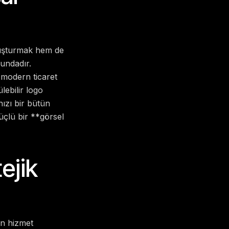
luşturmak hem de
undadır.
 modern ticaret
lebilir logo
ızı bir bütün
üçlü bir **görsel
ejik
şen hizmet