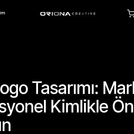
şim
ogo Tasarımı: Mar
syonel Kimlikle Ö
ın