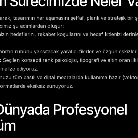
m Sürecimizde Neler V
rak, tasarımın her aşamasını şeffaf, planlı ve stratejik bir ş
cimiz şu adımlardan oluşur:
izin hedeflerini, rekabet koşullarını ve hedef kitlenizi derin
ızın ruhunu yansıtacak yaratıcı fikirler ve özgün eskizler g
:
Seçilen konsepti renk psikolojisi, tipografi ve altın oran ilk
inalize ediyoruz.
uzu tüm basılı ve dijital mecralarda kullanıma hazır (vektö
ormatlarda eksiksiz sunuyoruz.
l Dünyada Profesyonel
üm