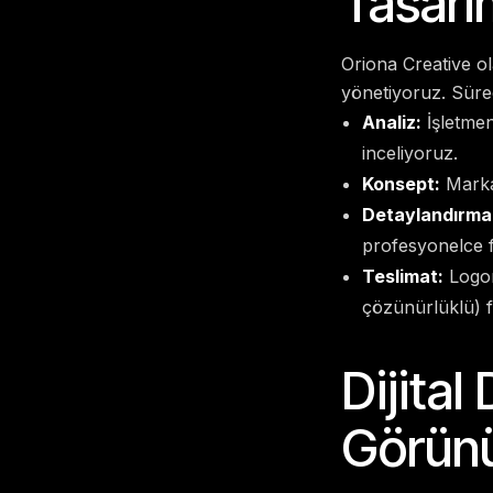
Tasarı
Oriona Creative ola
yönetiyoruz. Süre
Analiz:
İşletmen
inceliyoruz.
Konsept:
Markan
Detaylandırma
profesyonelce f
Teslimat:
Logon
çözünürlüklü) f
Dijita
Görün