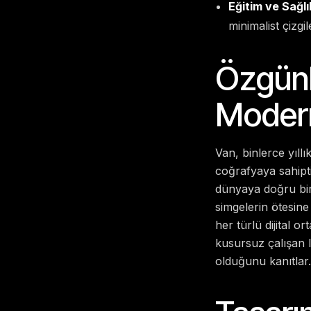
Eğitim ve Sağlı
minimalist çizgil
Özgünl
Modern
Van, binlerce yıll
coğrafyaya sahip
dünyaya doğru bir 
simgelerin ötesin
her türlü dijital 
kusursuz çalışan l
olduğunu kanıtlar.