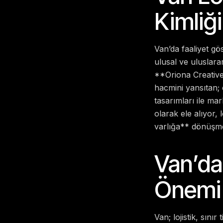
Kimliği
Van’da faaliyet g
ulusal ve uluslara
**Oriona Creative
hacmini yansıtan; 
tasarımları ile ma
olarak ele alıyor
varlığa** dönüşme
Van’da
Önemi
Van; lojistik, sını