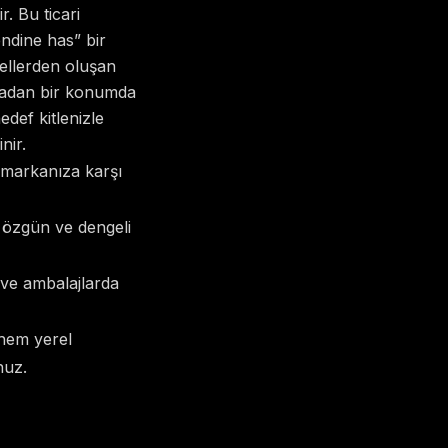
. Bu ticari
endine has” bir
sellerden oluşan
ıradan bir konumda
edef kitlenizle
nir.
 markanıza karşı
, özgün ve dengeli
ri ve ambalajlarda
 hem yerel
nuz.