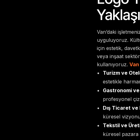
Yaklaş
Van’daki işletmeni
uyguluyoruz. Kültü
için estetik, davetk
veya inşaat sektör
kullanıyoruz.
Van 
Turizm ve Otelc
estetikle harma
Gastronomi ve
profesyonel çizg
Dış Ticaret ve L
küresel vizyonu
Tekstil ve Üret
küresel pazara 