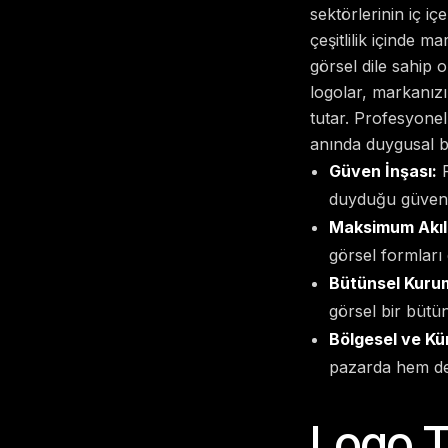
sektörlerinin iç i
çeşitlilik içinde m
görsel dile sahip 
logolar, markanızı
tutar. Profesyonel
anında duygusal bi
Güven İnşası:
P
duyduğu güveni 
Maksimum Akıld
görsel formları 
Bütünsel Kurum
görsel bir bütün
Bölgesel ve Kü
pazarda hem de 
Logo T