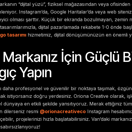
kanın “dijital yüzü”, fiziksel mağazasından veya ofisinden
celeniyor. Instagram’da, Google Haritalar’da veya web siten
leyici olması şarttır. Küçük bir ekranda bozulmayan, zemin 
n tasarımlarımızla, dijital pazarlamada rekabete 1-0 önde ba
go tasarımı
hizmetimiz, dijital dönüşümünüzün en önemli yap
 Markanız İçin Güçlü B
gıç Yapın
 daha profesyonel ve güvenilir bir noktaya taşımak, özgün b
ak istiyorsanız doğru yerdesiniz. Oriona Creative olarak, iş
el dünyaya en etkili şekilde yansıtıyoruz. Merak ettiğiniz tü
in dilerseniz resmi
@orionacreativeco
Instagram hesabımı
eçebilir, projelerinizi hızla başlatabilirsiniz. Van’daki markan
sabırsızlanıyoruz!