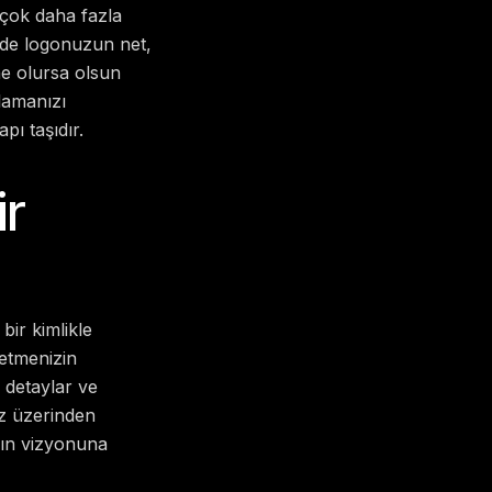
 çok daha fazla
izde logonuzun net,
ne olursa olsun
şlamanızı
ı taşıdır.
ir
ir kimlikle
letmenizin
m detaylar ve
z üzerinden
ızın vizyonuna