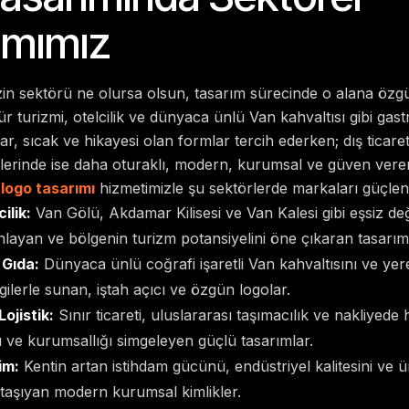
ımımız
zin sektörü ne olursa olsun, tasarım sürecinde o alana özgü 
r turizmi, otelcilik ve dünyaca ünlü Van kahvaltısı gibi gas
ar, sıcak ve hikayesi olan formlar tercih ederken; dış ticaret, l
lerinde ise daha oturaklı, modern, kurumsal ve güven veren
logo tasarımı
hizmetimizle şu sektörlerde markaları güçlen
ilik:
Van Gölü, Akdamar Kilisesi ve Van Kalesi gibi eşsiz d
nlayan ve bölgenin turizm potansiyelini öne çıkaran tasarım
 Gıda:
Dünyaca ünlü coğrafi işaretli Van kahvaltısını ve yere
ilerle sunan, iştah açıcı ve özgün logolar.
ojistik:
Sınır ticareti, uluslararası taşımacılık ve nakliyede 
 ve kurumsallığı simgeleyen güçlü tasarımlar.
im:
Kentin artan istihdam gücünü, endüstriyel kalitesini ve ü
taşıyan modern kurumsal kimlikler.