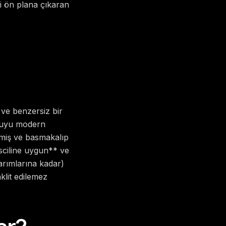
ni ön plana çıkaran
 ve benzersiz bir
okuyu modern
eşmiş ve basmakalıp
sciline uygun** ve
sarımlarına kadar)
klit edilemez