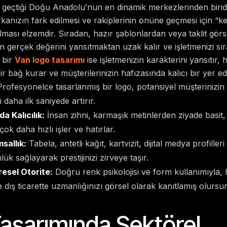
çe geçtiği Doğu Anadolu’nun en dinamik merkezlerinden biridir
arkanızın fark edilmesi ve rakiplerinin önüne geçmesi için “k
olması elzemdir. Sıradan, hazır şablonlardan veya taklit gör
n gerçek değerini yansıtmaktan uzak kalır ve işletmenizi s
 bir
Van logo tasarımı
ise işletmenizin karakterini yansıtır, h
r bağ kurar ve müşterilerinizin hafızasında kalıcı bir yer edi
rofesyonelce tasarlanmış bir logo, potansiyel müşterinizin
daha ilk saniyede artırır.
a Kalıcılık:
İnsan zihni, karmaşık metinlerden ziyade basit
çok daha hızlı işler ve hatırlar.
sallık:
Tabela, antetli kağıt, kartvizit, dijital medya profille
lük sağlayarak prestijinizi zirveye taşır.
resel Otorite:
Doğru renk psikolojisi ve form kullanımıyla,
dış ticarette uzmanlığınızı görsel olarak kanıtlamış olursu
asarımında Sektörel