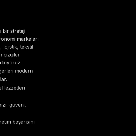
bir strateji
tronomi markaları
ojistik, tekstil
 çizgiler
diriyoruz:
eğerleri modern
lar.
l lezzetleri
hızı, güveni,
retim başarısını