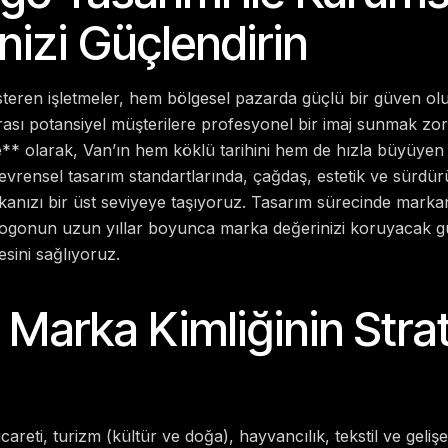
nizi Güçlendirin
österen işletmeler, hem bölgesel pazarda güçlü bir güven o
rası potansiyel müşterilere profesyonel bir imaj sunmak zor
** olarak, Van’ın hem köklü tarihini hem de hızla büyüyen
evrensel tasarım standartlarında, çağdaş, estetik ve sürdürü
rkanızı bir üst seviyeye taşıyoruz. Tasarım sürecinde markan
, logonun uzun yıllar boyunca marka değerinizi koruyacak g
sini sağlıyoruz.
 Marka Kimliğinin Strat
r ticareti, turizm (kültür ve doğa), hayvancılık, tekstil ve geli