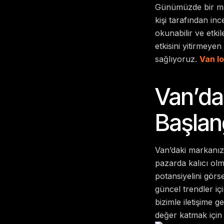
Günümüzde bir mar
kişi tarafından in
okunabilir ve etki
etkisini yitirmeye
sağlıyoruz.
Van lo
Van’da
Başlan
Van’daki markanızı
pazarda kalıcı olm
potansiyelini görs
güncel trendler iç
bizimle iletişime g
değer katmak için 