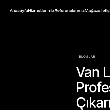
Anasayfa
Hizmetlerimiz
Referanslarımız
Mağaza
İleti
BLOGLAR
Van L
Profe
Çıkar