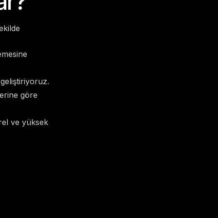
ar?
ekilde
lemesine
eliştiriyoruz.
lerine göre
rel ve yüksek