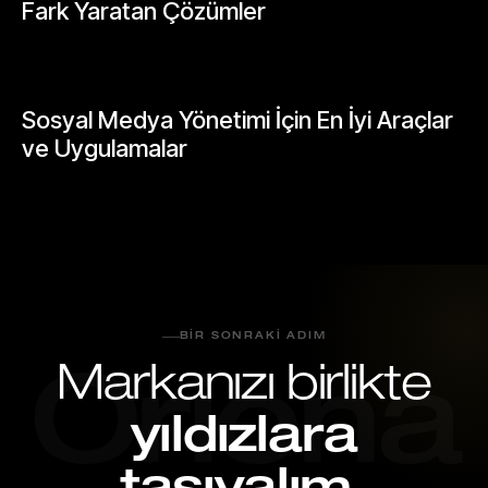
Fark Yaratan Çözümler
Mayıs 25, 2026
GENEL
Sosyal Medya Yönetimi İçin En İyi Araçlar
ve Uygulamalar
Mayıs 26, 2026
BIR SONRAKI ADIM
Markanızı birlikte
Oriona
yıldızlara