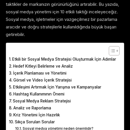
taktikler de markanızın görünürlüğünü artırabilir. Bu yazıda,
sosyal medya yönetimi için 10 etkili taktiği inceleyeceğiz.
Sosyal medya, işletmeler için vazgeçilmez bir pazarlama
aracıdır ve doğru stratejilerle kullanıldığında büyük başarı
getirebilir.
Table of Contents
Etkili bir Sosyal Medya Stratejisi Oluşturmak İçin Adımlar
Hedef Kitleyi Belirleme ve Analiz
İçerik Planlaması ve Yönetimi
Görsel ve Video İçerik Stratejisi
Etkileşimi Artırmak İçin Yarışma ve Kampanyalar
Hashtag Kullanımının Önemi
Sosyal Medya Reklam Stratejisi
Analiz ve Raporlama
Kriz Yönetimi İçin Hazırlık
Sıkça Sorulan Sorular
Sosyal medya yönetimi neden önemlidir?