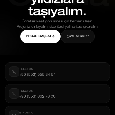
yıldızlara
taşıyalım.
Ücretsiz keşif görüşmesi için hemen ulaşın.
Projenizi dinleyelim, size özel yol haritası çıkaralım.
PROJE BAŞLAT
WHATSAPP
TELEFON
+90 (552) 555 34 54
TELEFON
+90 (553) 862 78 00
E-POSTA