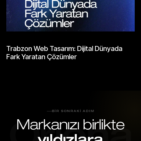
BLOGLAR
Trabzon Web Tasarım: Dijital Dünyada
Fark Yaratan Çözümler
Mayıs 25, 2026
BIR SONRAKI ADIM
Markanızı birlikte
Oriona