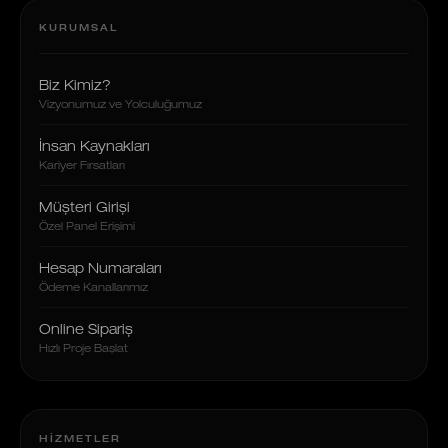
KURUMSAL
Biz Kimiz?
Vizyonumuz ve Yolculuğumuz
İnsan Kaynakları
Kariyer Fırsatları
Müşteri Girişi
Özel Panel Erişimi
Hesap Numaraları
Ödeme Kanallarımız
Online Sipariş
Hızlı Proje Başlat
HIZMETLER