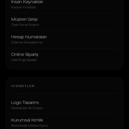
İnsan Kaynakları
Kariyer Fırsatları
Müşteri Girişi
Özel Panel Erişimi
Hesap Numaraları
Ödeme Kanallarımız
Online Sipariş
Hızlı Proje Başlat
HIZMETLER
Logo Tasarımı
Markanızın İlk İmzası
Kurumsal Kimlik
Bütünleşik Marka Gücü