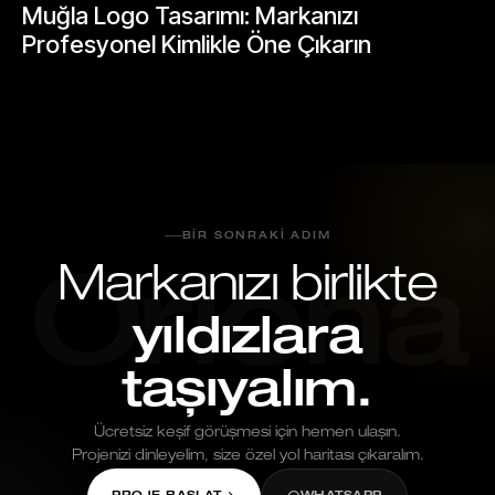
Muğla Logo Tasarımı: Markanızı
Profesyonel Kimlikle Öne Çıkarın
Mayıs 25, 2026
BIR SONRAKI ADIM
Markanızı birlikte
Oriona
yıldızlara
taşıyalım.
Ücretsiz keşif görüşmesi için hemen ulaşın.
Projenizi dinleyelim, size özel yol haritası çıkaralım.