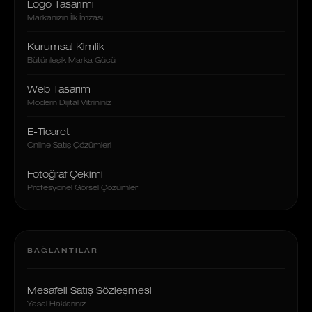
Logo Tasarımı
Markanızın İlk İmzası
Kurumsal Kimlik
Bütünleşik Marka Gücü
Web Tasarım
Modern Dijital Vitrininiz
E-Ticaret
Online Satış Çözümleri
Fotoğraf Çekimi
Profesyonel Görsel Çözümler
BAĞLANTILAR
Mesafeli Satış Sözleşmesi
Yasal Haklarınız