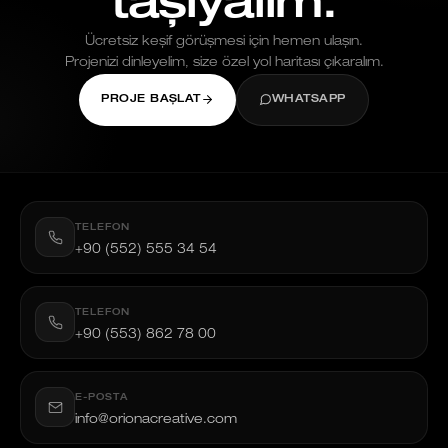
taşıyalım.
Ücretsiz keşif görüşmesi için hemen ulaşın.
Projenizi dinleyelim, size özel yol haritası çıkaralım.
PROJE BAŞLAT
WHATSAPP
TELEFON
+90 (552) 555 34 54
TELEFON
+90 (553) 862 78 00
E-POSTA
info@orionacreative.com