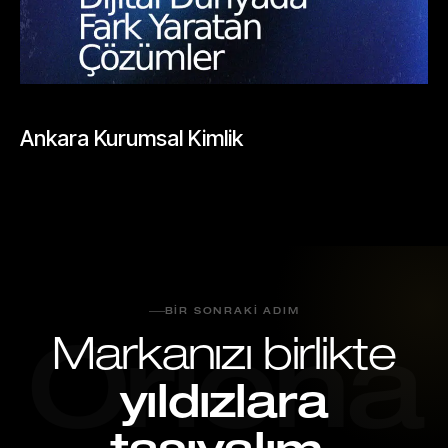
BLOGLAR
Ankara Kurumsal Kimlik
Mayıs 26, 2026
BIR SONRAKI ADIM
Markanızı birlikte
Oriona
yıldızlara