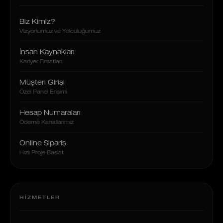
Biz Kimiz?
Vizyonumuz ve Yolculuğumuz
İnsan Kaynakları
Kariyer Fırsatları
Müşteri Girişi
Özel Panel Erişimi
Hesap Numaraları
Ödeme Kanallarımız
Online Sipariş
Hızlı Proje Başlat
HIZMETLER