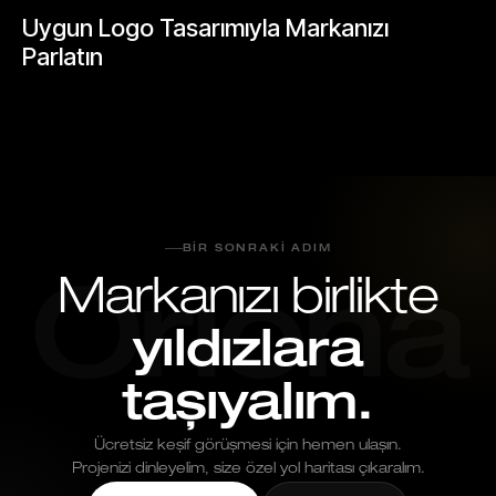
Uygun Logo Tasarımıyla Markanızı
Parlatın
Mayıs 26, 2026
BIR SONRAKI ADIM
Markanızı birlikte
Oriona
yıldızlara
taşıyalım.
Ücretsiz keşif görüşmesi için hemen ulaşın.
Projenizi dinleyelim, size özel yol haritası çıkaralım.