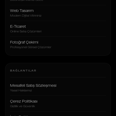
Bütünleşik Marka Gücü
Web Tasarım
Modern Dijital Vitrininiz
E-Ticaret
Online Satış Çözümleri
Fotoğraf Çekimi
Profesyonel Görsel Çözümler
BAĞLANTILAR
Mesafeli Satış Sözleşmesi
Yasal Haklarınız
Çerez Politikası
Gizlilik ve Güvenlik