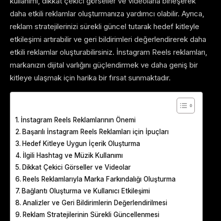
kullanımı, dikkat çekici görseller ve videolarla birleşerek
daha etkili reklamlar oluşturmanıza yardımcı olabilir. Ayrıca,
reklam stratejilerinizi sürekli güncel tutarak hedef kitleyle
etkileşimi artırabilir ve geri bildirimleri değerlendirerek daha
etkili reklamlar oluşturabilirsiniz. İnstagram Reels reklamları,
markanızın dijital varlığını güçlendirmek ve daha geniş bir
kitleye ulaşmak için harika bir fırsat sunmaktadır.
Table of Contents
İnstagram Reels Reklamlarının Önemi
Başarılı İnstagram Reels Reklamları için İpuçları
Hedef Kitleye Uygun İçerik Oluşturma
İlgili Hashtag ve Müzik Kullanımı
Dikkat Çekici Görseller ve Videolar
Reels Reklamlarıyla Marka Farkındalığı Oluşturma
Bağlantı Oluşturma ve Kullanıcı Etkileşimi
Analizler ve Geri Bildirimlerin Değerlendirilmesi
Reklam Stratejilerinin Sürekli Güncellenmesi