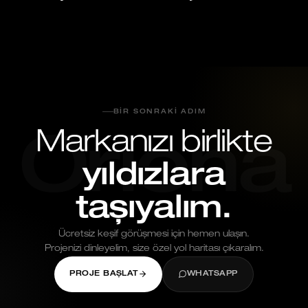
Mayıs 25, 2026
BIR SONRAKI ADIM
Markanızı birlikte
Oriona
yıldızlara
taşıyalım.
Ücretsiz keşif görüşmesi için hemen ulaşın.
Projenizi dinleyelim, size özel yol haritası çıkaralım.
PROJE BAŞLAT
WHATSAPP