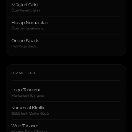
Müşteri Girişi
Özel Panel Erişimi
Hesap Numaraları
Ödeme Kanallarımız
Online Sipariş
Hızlı Proje Başlat
HIZMETLER
Logo Tasarımı
Markanızın İlk İmzası
Kurumsal Kimlik
Bütünleşik Marka Gücü
Web Tasarım
Modern Dijital Vitrininiz