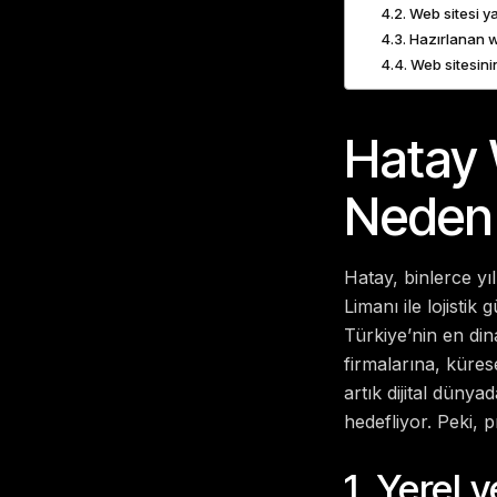
Web sitesi y
Hazırlanan w
Web sitesinin
Hatay 
Neden 
Hatay, binlerce y
Limanı ile lojistik
Türkiye’nin en dina
firmalarına, küres
artık dijital düny
hedefliyor. Peki, 
1. Yerel 