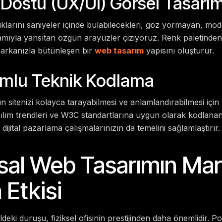
ı Dostu (UX/UI) Görsel Tasarı
dıklarını saniyeler içinde bulabilecekleri, göz yormayan, m
lamıyla yansıtan özgün arayüzler çiziyoruz. Renk paletinden
arkanızla bütünleşen bir
web tasarım
yapısını oluşturur.
mlu Teknik Kodlama
 sitenizi kolayca tarayabilmesi ve anlamlandırabilmesi için
azılım trendleri ve W3C standartlarına uygun olarak kodlana
 dijital pazarlama çalışmalarınızın da temelini sağlamlaştırır.
al Web Tasarımın Ma
 Etkisi
taldeki duruşu, fiziksel ofisinin prestijinden daha önemlidir. Po