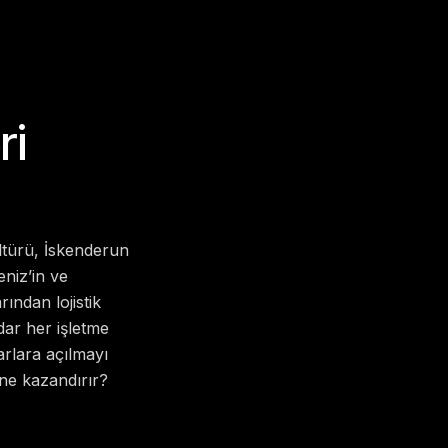
ri
ltürü, İskenderun
eniz’in ve
rından lojistik
dar her işletme
arlara açılmayı
ne kazandırır?