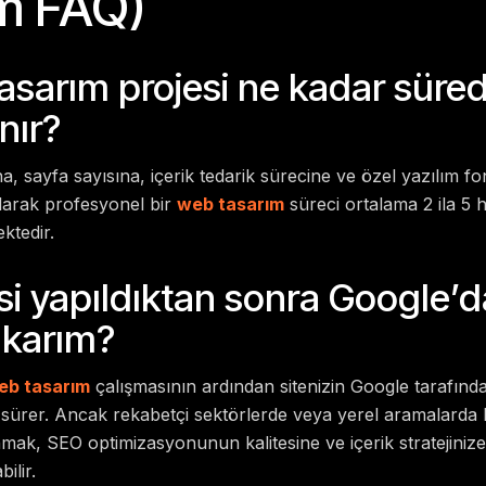
m FAQ)
tasarım projesi ne kadar süre
nır?
, sayfa sayısına, içerik tedarik sürecine ve özel yazılım f
olarak profesyonel bir
web tasarım
süreci ortalama 2 ila 5 
ktedir.
si yapıldıktan sonra Google’d
ıkarım?
eb tasarım
çalışmasının ardından sitenizin Google tarafınd
 sürer. Ancak rekabetçi sektörlerde veya yerel aramalarda 
nmak, SEO optimizasyonunun kalitesine ve içerik stratejinize
ilir.