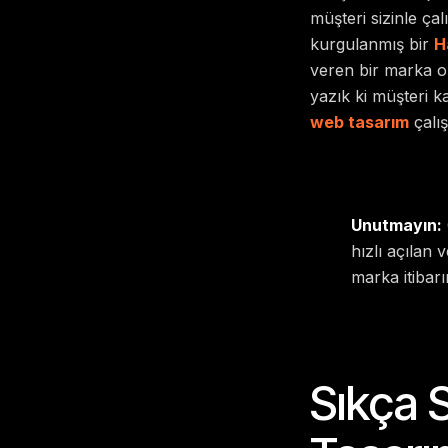
müşteri sizinle ç
kurgulanmış bir
H
veren bir marka old
yazık ki müşteri ka
web tasarım
çalış
Unutmayın:
hızlı açılan
marka itibarın
Sıkça 