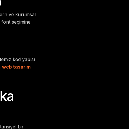
m
odern ve kurumsal
 font seçimine
 temiz kod yapısı
n
web tasarım
rka
tansiyel bir