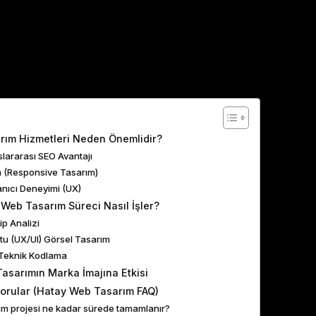
ents
rım Hizmetleri Neden Önemlidir?
uslararası SEO Avantajı
m (Responsive Tasarım)
lanıcı Deneyimi (UX)
 Web Tasarım Süreci Nasıl İşler?
ip Analizi
stu (UX/UI) Görsel Tasarım
Teknik Kodlama
asarımın Marka İmajına Etkisi
Sorular (Hatay Web Tasarım FAQ)
ım projesi ne kadar sürede tamamlanır?