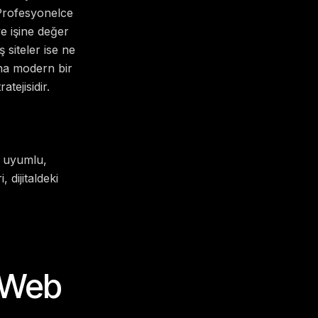
 Profesyonelce
ve işine değer
 siteler ise ne
dına modern bir
tejisidir.
m uyumlu,
 dijitaldeki
y Web