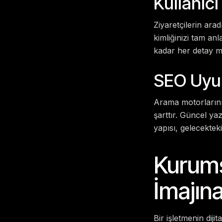
Kullanıc
Ziyaretçilerin ara
kimliğinizi tam an
kadar her detay m
SEO Uyu
Arama motorlarının
şarttır. Güncel y
yapısı, gelecekteki
Kurums
İmajına
Bir işletmenin diji