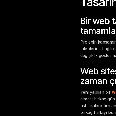
Tasarı
Bir web 
tamamla
Projenin kapsamına
taleplerine bağlı 
değişiklik gösterme
Web site
zaman ç
Yeni yapılan bir
w
alması birkaç gün
üst sıralara tırma
birkaç haftayı bulab