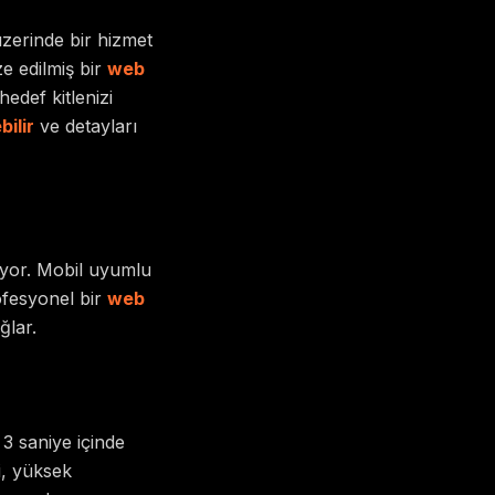
üzerinde bir hizmet
e edilmiş bir
web
edef kitlenizi
bilir
ve detayları
şıyor. Mobil uyumlu
ofesyonel bir
web
ğlar.
 3 saniye içinde
i, yüksek