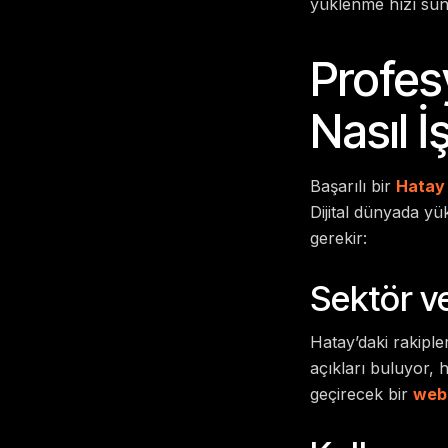
yüklenme hızı sun
Profes
Nasıl İ
Başarılı bir
Hatay
Dijital dünyada yü
gerekir:
Sektör ve
Hatay’daki rakiple
açıkları buluyor, h
geçirecek bir
web