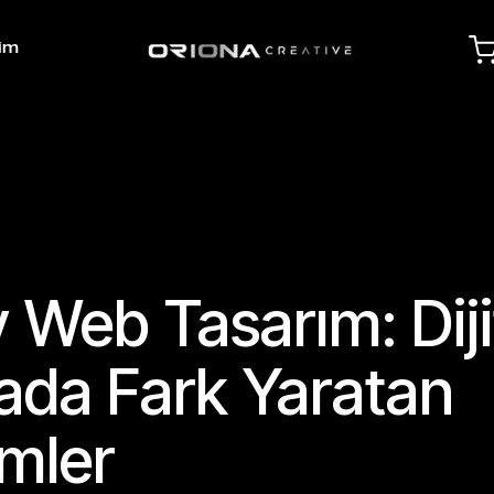
şim
 Web Tasarım: Diji
da Fark Yaratan
mler