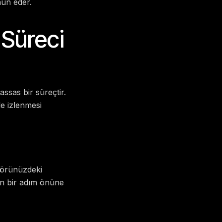
nun eder.
 Süreci
ssas bir süreçtir.
le izlenmesi
ktörünüzdeki
izin bir adım önüne