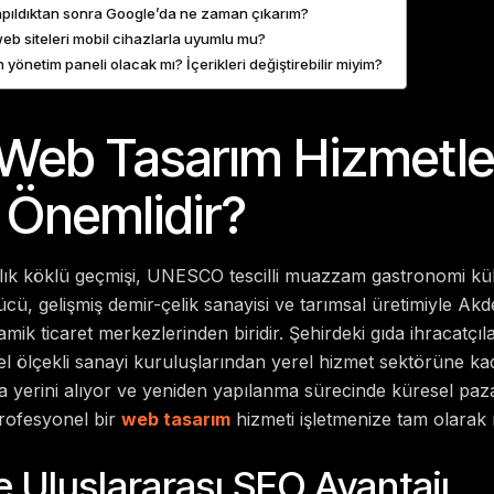
apıldıktan sonra Google’da ne zaman çıkarım?
eb siteleri mobil cihazlarla uyumlu mu?
 yönetim paneli olacak mı? İçerikleri değiştirebilir miyim?
Web Tasarım Hizmetle
Önemlidir?
ıllık köklü geçmişi, UNESCO tescilli muazzam gastronomi kü
 gücü, gelişmiş demir-çelik sanayisi ve tarımsal üretimiyle Akd
mik ticaret merkezlerinden biridir. Şehirdeki gıda ihracatçıla
el ölçekli sanayi kuruluşlarından yerel hizmet sektörüne ka
ada yerini alıyor ve yeniden yapılanma sürecinde küresel paz
profesyonel bir
web tasarım
hizmeti işletmenize tam olarak 
ve Uluslararası SEO Avantajı