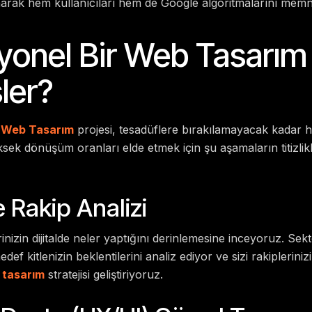
arak hem kullanıcıları hem de Google algoritmalarını mem
yonel Bir Web Tasarım
şler?
 Web Tasarım
projesi, tesadüflere bırakılamayacak kadar ha
ksek dönüşüm oranları elde etmek için şu aşamaların titizlik
 Rakip Analizi
rinizin dijitalde neler yaptığını derinlemesine inceyoruz. Se
edef kitlenizin beklentilerini analiz ediyor ve sizi rakiplerin
 tasarım
stratejisi geliştiriyoruz.