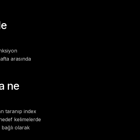
de
onksiyon
hafta arasında
a ne
an taranıp index
hedef kelimelerde
 bağlı olarak