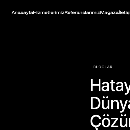
Anasayfa
Hizmetlerimiz
Referanslarımız
Mağaza
İleti
BLOGLAR
Hatay
Dünya
Çözü