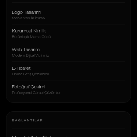
Logo Tasarımı
Markanızın İlk İmzası
Kurumsal Kimlik
Bütünleşik Marka Gücü
Web Tasarım
Modern Dijital Vitrininiz
E-Ticaret
Online Satış Çözümleri
Fotoğraf Çekimi
Profesyonel Görsel Çözümler
BAĞLANTILAR