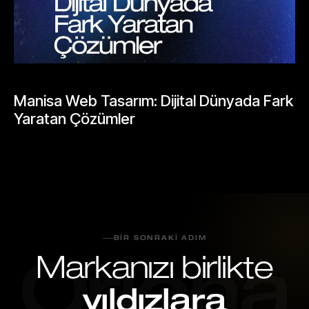
BLOGLAR
Manisa Web Tasarım: Dijital Dünyada Fark
Yaratan Çözümler
Mayıs 25, 2026
BIR SONRAKI ADIM
Markanızı birlikte
Oriona
yıldızlara