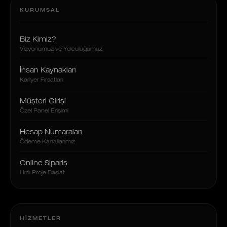
KURUMSAL
Biz Kimiz?
Vizyonumuz ve Yolculuğumuz
İnsan Kaynakları
Kariyer Fırsatları
Müşteri Girişi
Özel Panel Erişimi
Hesap Numaraları
Ödeme Kanallarımız
Online Sipariş
Hızlı Proje Başlat
HIZMETLER