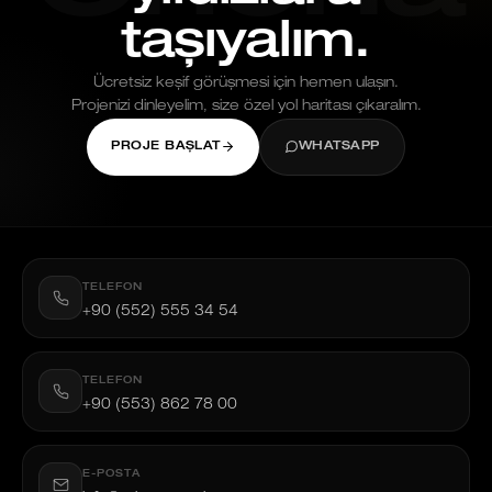
taşıyalım.
Ücretsiz keşif görüşmesi için hemen ulaşın.
Projenizi dinleyelim, size özel yol haritası çıkaralım.
PROJE BAŞLAT
WHATSAPP
TELEFON
+90 (552) 555 34 54
TELEFON
+90 (553) 862 78 00
E-POSTA