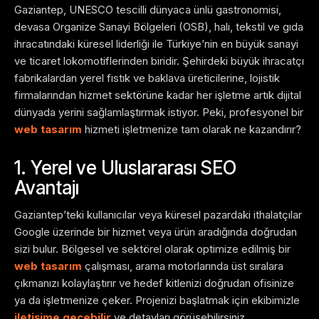
Gaziantep, UNESCO tescilli dünyaca ünlü gastronomisi,
devasa Organize Sanayi Bölgeleri (OSB), halı, tekstil ve gıda
ihracatındaki küresel liderliği ile Türkiye’nin en büyük sanayi
ve ticaret lokomotiflerinden biridir. Şehirdeki büyük ihracatçı
fabrikalardan yerel fıstık ve baklava üreticilerine, lojistik
firmalarından hizmet sektörüne kadar her işletme artık dijital
dünyada yerini sağlamlaştırmak istiyor. Peki, profesyonel bir
web tasarım
hizmeti işletmenize tam olarak ne kazandırır?
1. Yerel ve Uluslararası SEO
Avantajı
Gaziantep’teki kullanıcılar veya küresel pazardaki ithalatçılar
Google üzerinde bir hizmet veya ürün aradığında doğrudan
sizi bulur. Bölgesel ve sektörel olarak optimize edilmiş bir
web tasarım
çalışması, arama motorlarında üst sıralara
çıkmanızı kolaylaştırır ve hedef kitlenizi doğrudan ofisinize
ya da işletmenize çeker. Projenizi başlatmak için ekibimizle
iletişime geçebilir
ve detayları görüşebilirsiniz.