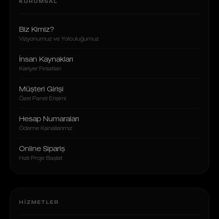
KURUMSAL
Biz Kimiz?
Vizyonumuz ve Yolculuğumuz
İnsan Kaynakları
Kariyer Fırsatları
Müşteri Girişi
Özel Panel Erişimi
Hesap Numaraları
Ödeme Kanallarımız
Online Sipariş
Hızlı Proje Başlat
HIZMETLER