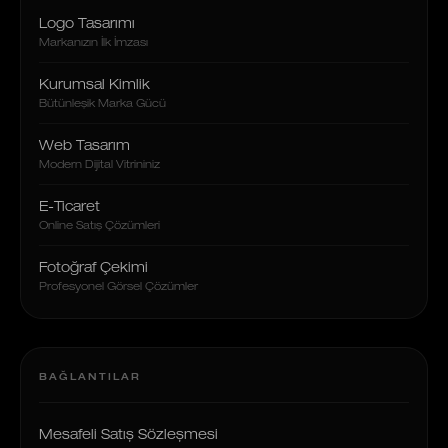
Logo Tasarımı
Markanızın İlk İmzası
Kurumsal Kimlik
Bütünleşik Marka Gücü
Web Tasarım
Modern Dijital Vitrininiz
E-Ticaret
Online Satış Çözümleri
Fotoğraf Çekimi
Profesyonel Görsel Çözümler
BAĞLANTILAR
Mesafeli Satış Sözleşmesi