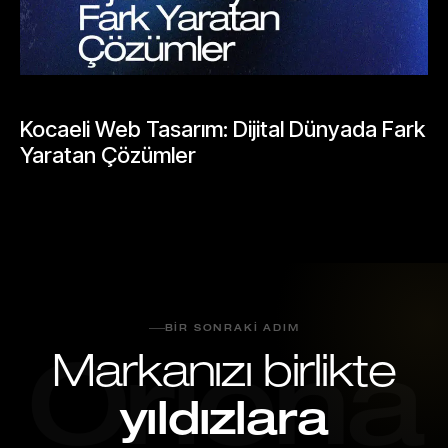
BLOGLAR
Kocaeli Web Tasarım: Dijital Dünyada Fark
Yaratan Çözümler
Mayıs 25, 2026
BIR SONRAKI ADIM
Markanızı birlikte
Oriona
yıldızlara