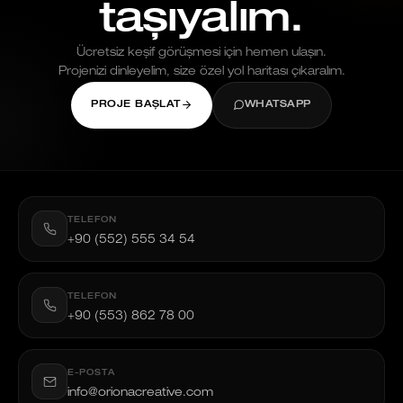
taşıyalım.
Ücretsiz keşif görüşmesi için hemen ulaşın.
Projenizi dinleyelim, size özel yol haritası çıkaralım.
PROJE BAŞLAT
WHATSAPP
TELEFON
+90 (552) 555 34 54
TELEFON
+90 (553) 862 78 00
E-POSTA
info@orionacreative.com