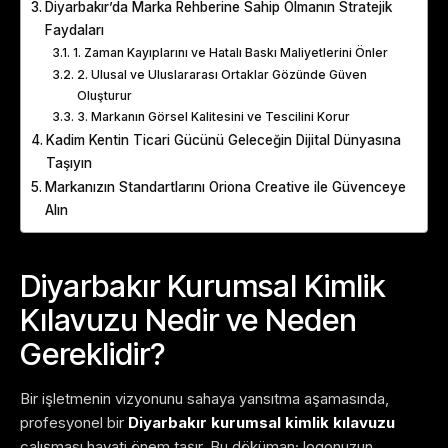
Diyarbakır’da Marka Rehberine Sahip Olmanın Stratejik
Faydaları
1. Zaman Kayıplarını ve Hatalı Baskı Maliyetlerini Önler
2. Ulusal ve Uluslararası Ortaklar Gözünde Güven
Oluşturur
3. Markanın Görsel Kalitesini ve Tescilini Korur
Kadim Kentin Ticari Gücünü Geleceğin Dijital Dünyasına
Taşıyın
Markanızın Standartlarını Oriona Creative ile Güvenceye
Alın
Diyarbakır Kurumsal Kimlik
Kılavuzu Nedir ve Neden
Gereklidir?
Bir işletmenin vizyonunu sahaya yansıtma aşamasında,
profesyonel bir
Diyarbakır kurumsal kimlik kılavuzu
çalışması hayati önem taşır. Bu döküman; logonuzun