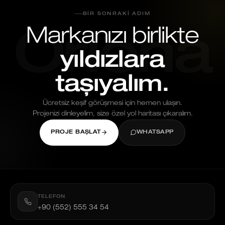
BIR SONRAKI ADIM
Markanızı birlikte
Oriona
yıldızlara
taşıyalım.
Ücretsiz keşif görüşmesi için hemen ulaşın.
Projenizi dinleyelim, size özel yol haritası çıkaralım.
PROJE BAŞLAT
WHATSAPP
TELEFON
+90 (552) 555 34 54