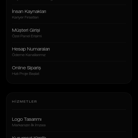
İnsan Kaynakları
Kariyer Fırsatları
Müşteri Girişi
Özel Panel Erişimi
Hesap Numaraları
Ödeme Kanallarımız
Online Sipariş
Hızlı Proje Başlat
HIZMETLER
Logo Tasarımı
Markanızın İlk İmzası