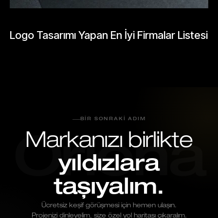
GENEL
Logo Tasarımı Yapan En İyi Firmalar Listesi
Mayıs 26, 2026
BIR SONRAKI ADIM
Markanızı birlikte
Oriona
yıldızlara
taşıyalım.
Ücretsiz keşif görüşmesi için hemen ulaşın.
Projenizi dinleyelim, size özel yol haritası çıkaralım.