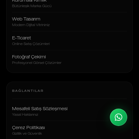
Kurumsal Kimlik
Bütünleşik Marka Gücü
Web Tasarım
Modern Dijital Vitrininiz
E-Ticaret
Online Satış Çözümleri
Fotoğraf Çekimi
Profesyonel Görsel Çözümler
BAĞLANTILAR
Mesafeli Satış Sözleşmesi
Yasal Haklarınız
Çerez Politikası
Gizlilik ve Güvenlik