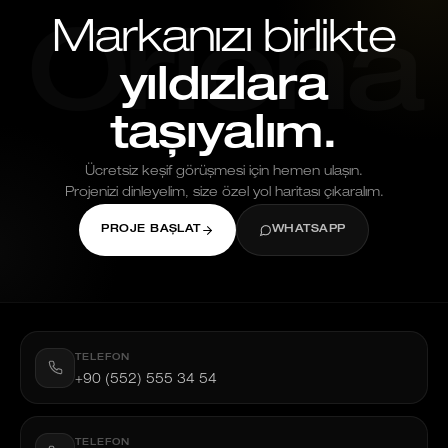
Markanızı birlikte
Oriona
yıldızlara
taşıyalım.
Ücretsiz keşif görüşmesi için hemen ulaşın.
Projenizi dinleyelim, size özel yol haritası çıkaralım.
PROJE BAŞLAT
WHATSAPP
TELEFON
+90 (552) 555 34 54
TELEFON