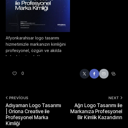
Afyonkarahisar logo tasarımı
hizmetimizle markanızın kimliğini
profesyonel, özgün ve akılda
kalıcı bir görsel dile
dönüştürüyoruz. Kurumsal logo
tasarımı, marka kimliği oluşturma
0
ve yaratıcı logo dizayn
süreçlerinde işletmenizin
sektörüne, hedef kitlesine ve
marka değerlerine uygun
PREVIOUS
NEXT
çözümler sunuyoruz.
Adıyaman Logo Tasarımı
Ağrı Logo Tasarımı ile
Afyonkarahisar’da modern, sade
| Oriona Creative ile
Markanıza Profesyonel
ve etkili bir logo tasarımı
Profesyonel Marka
Bir Kimlik Kazandırın
arıyorsanız, markanızı güçlü bir ilk
Kimliği
izlenimle öne çıkaracak