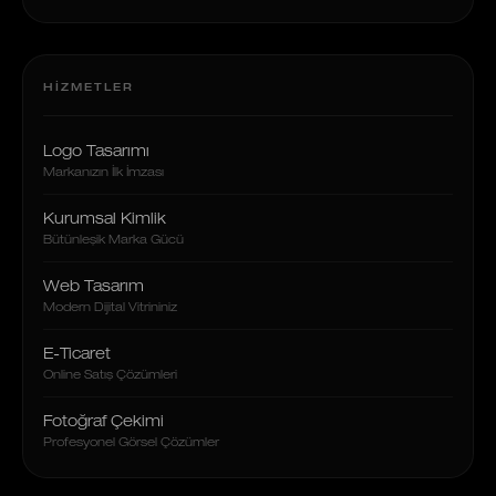
HIZMETLER
Logo Tasarımı
Markanızın İlk İmzası
Kurumsal Kimlik
Bütünleşik Marka Gücü
Web Tasarım
Modern Dijital Vitrininiz
E-Ticaret
Online Satış Çözümleri
Fotoğraf Çekimi
Profesyonel Görsel Çözümler