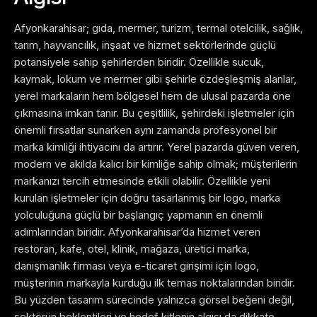
Afyonkarahisar; gıda, mermer, turizm, termal otelcilik, sağlık,
tarım, hayvancılık, inşaat ve hizmet sektörlerinde güçlü
potansiyele sahip şehirlerden biridir. Özellikle sucuk,
kaymak, lokum ve mermer gibi şehirle özdeşleşmiş alanlar,
yerel markaların hem bölgesel hem de ulusal pazarda öne
çıkmasına imkan tanır. Bu çeşitlilik, şehirdeki işletmeler için
önemli fırsatlar sunarken aynı zamanda profesyonel bir
marka kimliği ihtiyacını da artırır.
Yerel pazarda güven veren,
modern ve akılda kalıcı bir kimliğe sahip olmak; müşterilerin
markanızı tercih etmesinde etkili olabilir. Özellikle yeni
kurulan işletmeler için doğru tasarlanmış bir logo, marka
yolculuğuna güçlü bir başlangıç yapmanın en önemli
adımlarından biridir.
Afyonkarahisar’da hizmet veren
restoran, kafe, otel, klinik, mağaza, üretici marka,
danışmanlık firması veya e-ticaret girişimi için logo,
müşterinin markayla kurduğu ilk temas noktalarından biridir.
Bu yüzden tasarım sürecinde yalnızca görsel beğeni değil,
sektörün beklentileri ve hedef kitlenin algısı da dikkate