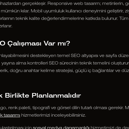
cihazlardan gerçekleşir. Responsive web tasarım; metinlerin, g
mümkün kılar. Mobil uyumluluk kullanıcı deneyimini geliştirir, zi
larının teknik kalite değerlendirmelerine katkıda bulunur. Tü
rlanır.
O Çalışması Var mı?
nlayabilmesini destekleyen temel SEO altyapısı ve sayfa düzen
 ve yayına alma kontrolleri SEO sürecinin teknik temelini oluştur
erik, doğru anahtar kelime stratejisi, güçlü iç bağlantılar ve düz
 Birlikte Planlanmalıdır
, renk paleti, tipografi ve görsel dilin tutarlı olması gerekir. M
k tasarımı
hizmetlerimizi inceleyebilirsiniz.
laştırılması için
sosyal medya danışmanlığı
hizmetimizi de değ