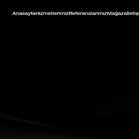
Anasayfa
Hizmetlerimiz
Referanslarımız
Mağaza
İleti