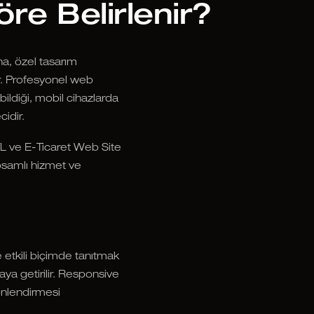
e Belirlenir?
na, özel tasarım
r. Profesyonel web
bildiği, mobil cihazlarda
idir.
TL ve E-Ticaret Web Site
apsamlı hizmet ve
e etkili biçimde tanıtmak
aya getirilir. Responsive
önlendirmesi