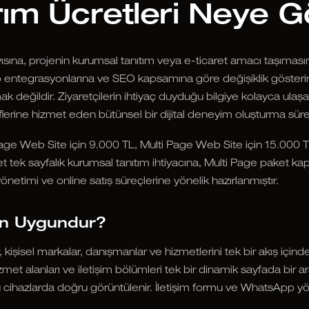
m Ücretleri Neye Gör
ısına, projenin kurumsal tanıtım veya e-ticaret amacı taşıması
o entegrasyonlarına ve SEO kapsamına göre değişiklik gösteri
k değildir. Ziyaretçilerin ihtiyaç duyduğu bilgiye kolayca ulaşa
erine hizmet eden bütünsel bir dijital deneyim oluşturma sürec
age Web Site için 9.000 TL, Multi Page Web Site için 15.000 
t tek sayfalık kurumsal tanıtım ihtiyacına, Multi Page paket k
önetimi ve online satış süreçlerine yönelik hazırlanmıştır.
in Uygundur?
işisel markalar, danışmanlar ve hizmetlerini tek bir akış içind
met alanları ve iletişim bölümleri tek bir dinamik sayfada bir ar
ü cihazlarda doğru görüntülenir. İletişim formu ve WhatsApp y