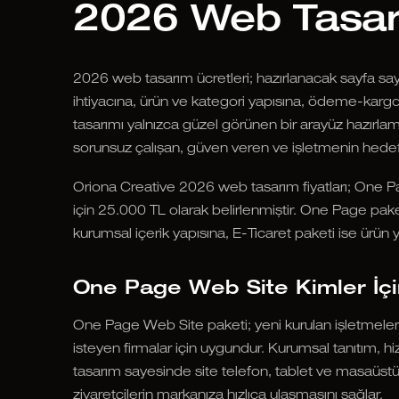
2026 Web Tasarı
2026 web tasarım ücretleri; hazırlanacak sayfa say
ihtiyacına, ürün ve kategori yapısına, ödeme-karg
tasarımı yalnızca güzel görünen bir arayüz hazırlama
sorunsuz çalışan, güven veren ve işletmenin hedefl
Oriona Creative 2026 web tasarım fiyatları; One P
için 25.000 TL olarak belirlenmiştir. One Page pake
kurumsal içerik yapısına, E-Ticaret paketi ise ürün y
One Page Web Site Kimler İç
One Page Web Site paketi; yeni kurulan işletmeler, k
isteyen firmalar için uygundur. Kurumsal tanıtım, hiz
tasarım sayesinde site telefon, tablet ve masaüst
ziyaretçilerin markanıza hızlıca ulaşmasını sağlar.