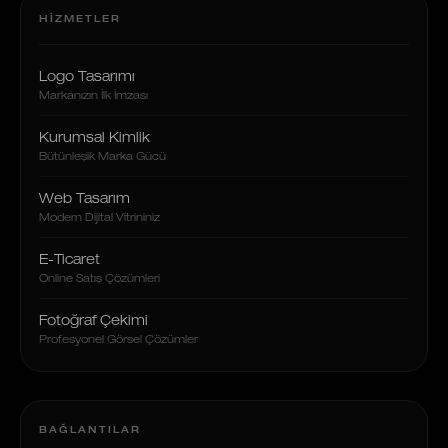
HIZMETLER
Logo Tasarımı
Markanızın İlk İmzası
Kurumsal Kimlik
Bütünleşik Marka Gücü
Web Tasarım
Modern Dijital Vitrininiz
E-Ticaret
Online Satış Çözümleri
Fotoğraf Çekimi
Profesyonel Görsel Çözümler
BAĞLANTILAR