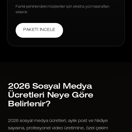
Farklı şehirlerdeki müşteriler için ekstra yol masrafları
eklenir.
PAKETI İNCELE
2026 Sosyal Medya
Ücretleri Neye Göre
Belirlenir?
2026 sosyal medya ücretleri; aylık post ve hikâye
sayısına, profesyonel video üretimine, özel çekim