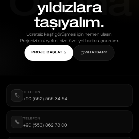
Oriona
yıldızlara
taşıyalım.
Ücretsiz keşif görüşmesi için hemen ulaşın.
Projenizi dinleyelim, size özel yol haritası çıkaralım.
PROJE BAŞLAT
WHATSAPP
TELEFON
+90 (552) 555 34 54
TELEFON
+90 (553) 862 78 00