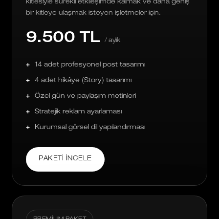
kitlesiyle sürekli etkileşimde kalmak ve daha geniş
bir kitleye ulaşmak isteyen işletmeler için.
9.500 TL
/ aylık
14 adet profesyonel post tasarımı
4 adet hikâye (Story) tasarımı
Özel gün ve paylaşım metinleri
Stratejik reklam ayarlaması
Kurumsal görsel dil yapılandırması
PAKETI İNCELE