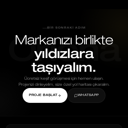
BIR SONRAKI ADIM
Markanızı birlikte
Oriona
yıldızlara
taşıyalım.
Ücretsiz keşif görüşmesi için hemen ulaşın.
Projenizi dinleyelim, size özel yol haritası çıkaralım.
PROJE BAŞLAT
WHATSAPP