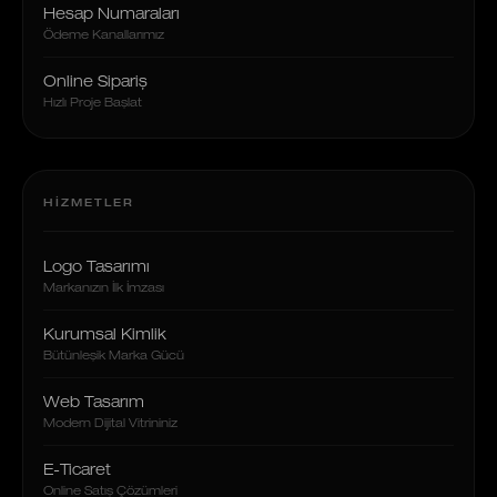
Hesap Numaraları
Ödeme Kanallarımız
Online Sipariş
Hızlı Proje Başlat
HIZMETLER
Logo Tasarımı
Markanızın İlk İmzası
Kurumsal Kimlik
Bütünleşik Marka Gücü
Web Tasarım
Modern Dijital Vitrininiz
E-Ticaret
Online Satış Çözümleri